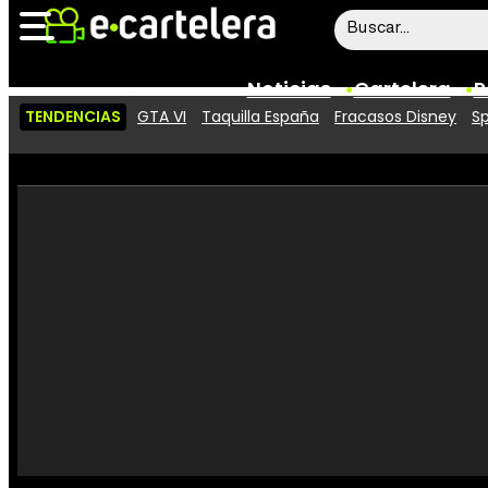
Noticias
Cartelera
P
TENDENCIAS
GTA VI
Taquilla España
Fracasos Disney
Sp
Noticias
Cartelera
Vídeos
Taquilla
Rostros
Críticas