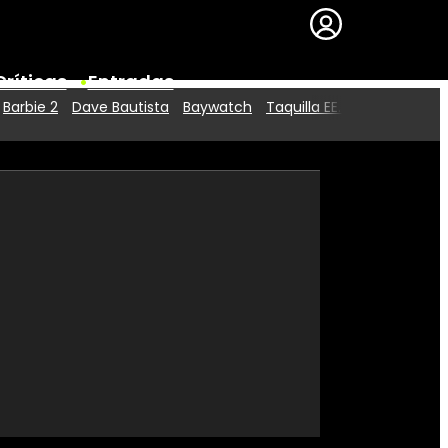
Críticas
Entradas
Barbie 2
Dave Bautista
Baywatch
Taquilla EE.UU.
Series
Premios