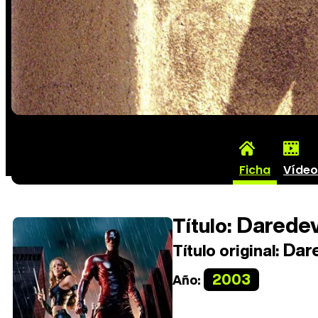
Ficha
Vídeo
Daredev
Título:
Dare
Título original:
2003
Año: