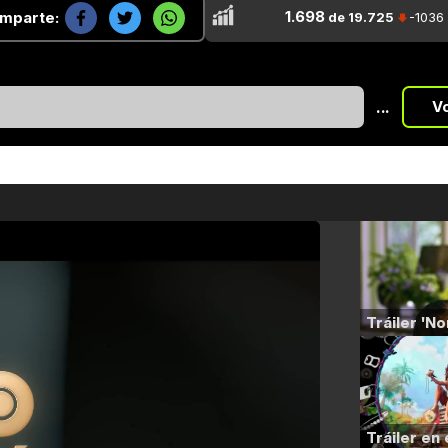
1.698
mparte:
de 19.725
-1036
...
V