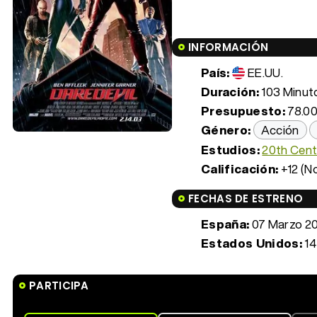
INFORMACIÓN
País:
EE.UU.
Duración:
103 Minuto
Presupuesto:
78.00
Género:
Acción
Estudios:
20th Cent
Calificación:
+12 (N
FECHAS DE ESTRENO
España:
07 Marzo 2
Estados Unidos:
14
PARTICIPA