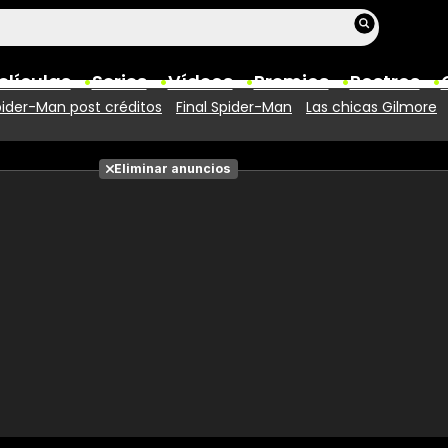
elículas
Series
Vídeos
Premios
Rostros
ider-Man post créditos
Final Spider-Man
Las chicas Gilmore
Películas
Eliminar anuncios
Fotos
Entradas