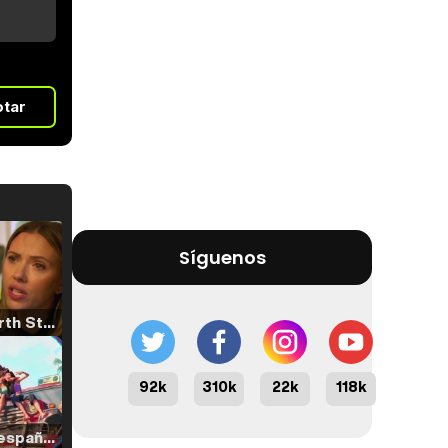
otar
Síguenos
Tráiler 'North Star' (2023)
92k
310k
22k
118k
Tráiler en español de 'La isla olvidada'