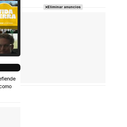
Eliminar anuncios
Tráiler 'Vida perra' (2026)
Tráiler Oficial en VOSE 'The Audacity'
efiende
n como
Tráiler en español 'Outcome' (2026)