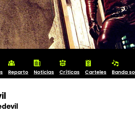
s
Reparto
Noticias
Críticas
Carteles
Banda s
il
devil