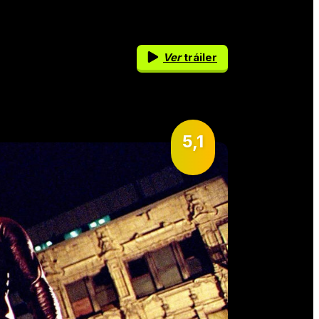
Ver
tráiler
5,1