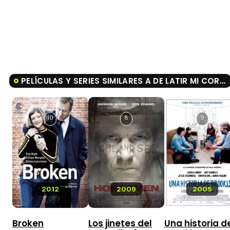
PELÍCULAS Y SERIES SIMILARES A DE LATIR MI CORAZÓN SE HA PARADO
10
8
9
2012
2009
2005
Broken
Los jinetes del
Una historia d