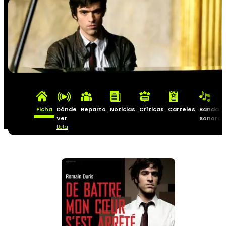
Ficha
Dónde
Reparto
Noticias
Críticas
Carteles
Banda
Ver
Sonora
Beta