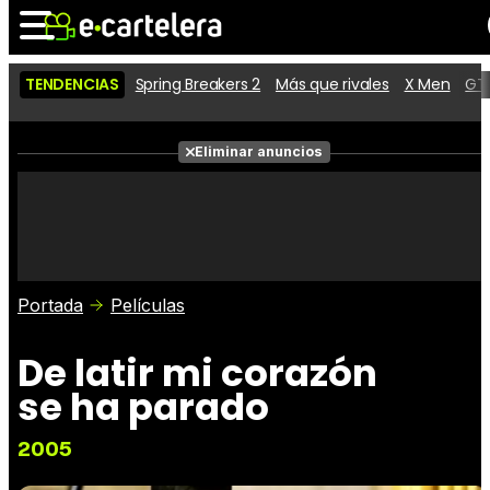
TENDENCIAS
Spring Breakers 2
Más que rivales
X Men
GTA
Noticias
Cartelera
Películas
Eliminar anuncios
Series
Vídeos
Taquilla
Fotos
Premios
Rostros
Críticas
Entradas
Portada
Películas
De latir mi corazón
se ha parado
2005