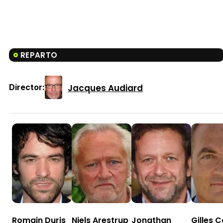
REPARTO
Jacques Audiard
Director:
Romain Duris
Niels Arestrup
Jonathan
Gilles 