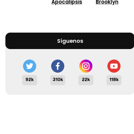
Apocalipsis
Brooklyn
Síguenos
92k
310k
22k
118k