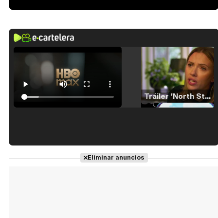
Tráiler 'North Star' (2023)
Tráiler en español de 'La isla olvidada'
Eliminar anuncios
Tráiler 'Vida perra' (2026)