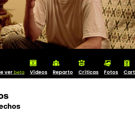
e ver
Vídeos
Reparto
Críticas
Fotos
Cart
beta
os
echos