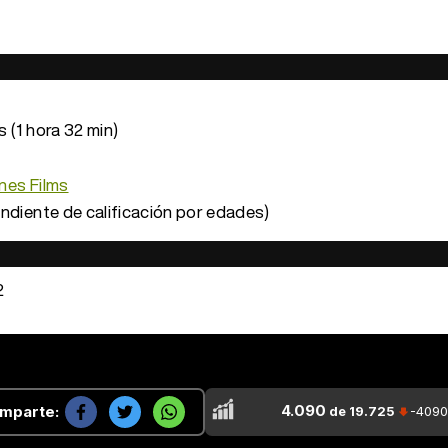
 (1 hora 32 min)
nes Films
ndiente de calificación por edades)
2
4.090
mparte:
de 19.725
-4090