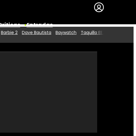
Críticas
Entradas
Barbie 2
Dave Bautista
Baywatch
Taquilla EE.UU.
Series
Premios