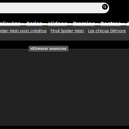
elículas
Series
Vídeos
Premios
Rostros
ider-Man post créditos
Final Spider-Man
Las chicas Gilmore
Películas
Eliminar anuncios
Fotos
Entradas