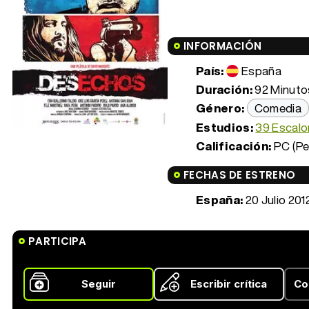
INFORMACIÓN
País:
España
Duración:
92 Minutos
Género:
Comedia
Estudios:
39 Escalo
Calificación:
PC (Pe
FECHAS DE ESTRENO
España:
20 Julio 201
PARTICIPA
Seguir
Escribir crítica
Co