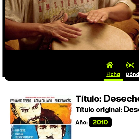
Ficha
Dónd
Desech
Título:
Des
Título original:
2010
Año: