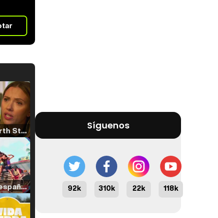
otar
Síguenos
Tráiler 'North Star' (2023)
Tráiler en español de 'La isla olvidada'
92k
310k
22k
118k