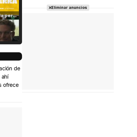
Eliminar anuncios
Tráiler 'Vida perra' (2026)
Tráiler Oficial en VOSE 'The Audacity'
tación de
 ahí
s ofrece
Tráiler en español 'Outcome' (2026)
Tráiler 'Do Not Enter' (2026)