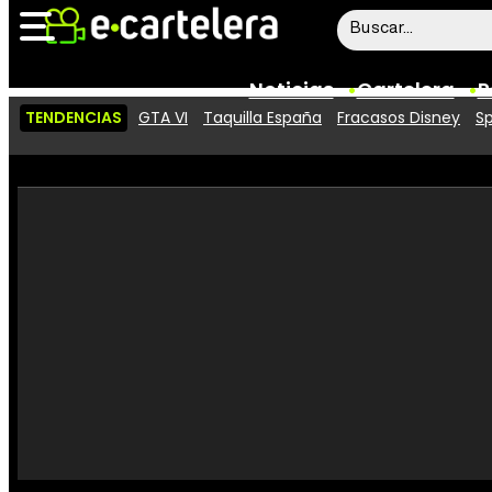
Noticias
Cartelera
P
TENDENCIAS
GTA VI
Taquilla España
Fracasos Disney
Sp
Noticias
Cartelera
Vídeos
Taquilla
Rostros
Críticas