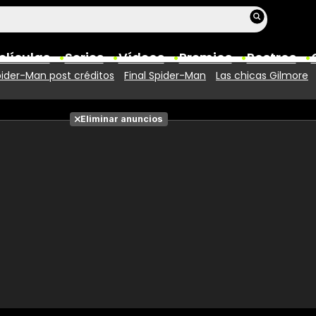
elículas
Series
Vídeos
Premios
Rostros
ider-Man post créditos
Final Spider-Man
Las chicas Gilmore
Películas
Eliminar anuncios
Fotos
Entradas