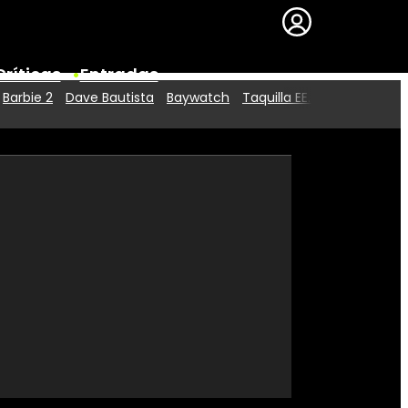
Críticas
Entradas
Barbie 2
Dave Bautista
Baywatch
Taquilla EE.UU.
Series
Premios