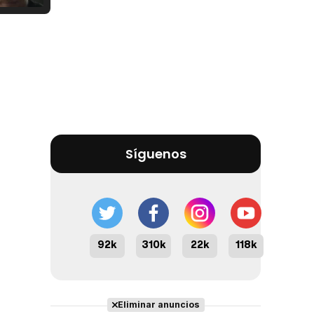
Tráiler Oficial en VOSE 'The Audacity'
Tráiler en español 'Outcome' (2026)
Síguenos
Tráiler 'Do Not Enter' (2026)
92k
310k
22k
118k
Eliminar anuncios