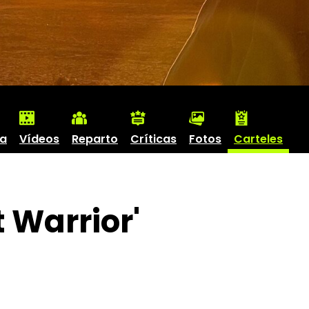
ha
Vídeos
Reparto
Críticas
Fotos
Carteles
 Warrior'