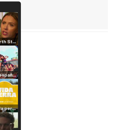
Tráiler 'North Star' (2023)
Tráiler en español de 'La isla olvidada'
Tráiler 'Vida perra' (2026)