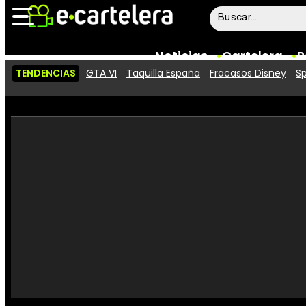
Noticias
Cartelera
P
TENDENCIAS
GTA VI
Taquilla España
Fracasos Disney
Sp
Noticias
Cartelera
Vídeos
Taquilla
Rostros
Críticas