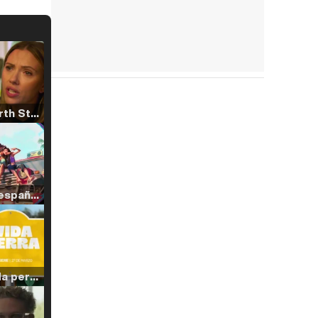
Tráiler 'North Star' (2023)
Tráiler en español de 'La isla olvidada'
Tráiler 'Vida perra' (2026)