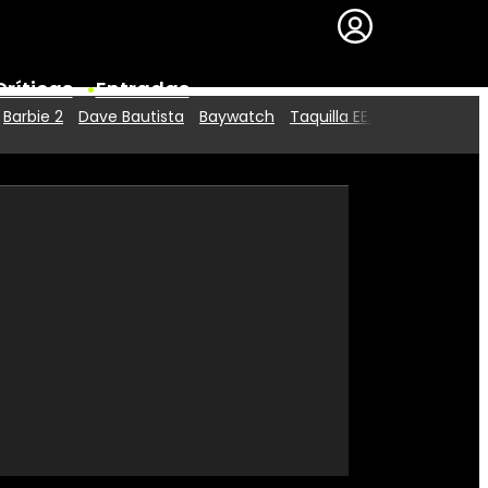
Críticas
Entradas
Barbie 2
Dave Bautista
Baywatch
Taquilla EE.UU.
Series
Premios