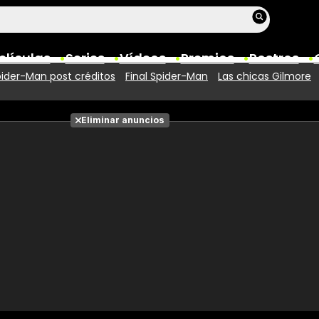
elículas
Series
Vídeos
Premios
Rostros
ider-Man post créditos
Final Spider-Man
Las chicas Gilmore
Películas
Eliminar anuncios
Fotos
Entradas