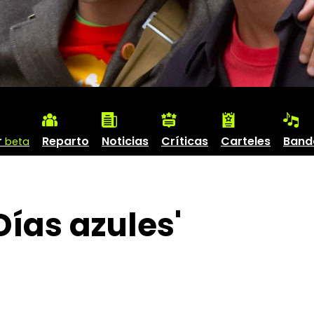
r
Reparto
Noticias
Críticas
Carteles
Band
beta
ías azules'