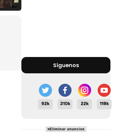
Tráiler Oficial en VOSE 'The Audacity'
Tráiler en español 'Outcome' (2026)
Síguenos
Tráiler 'Do Not Enter' (2026)
92k
310k
22k
118k
Eliminar anuncios