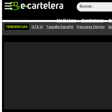
Noticias
Cartelera
P
TENDENCIAS
GTA VI
Taquilla España
Fracasos Disney
Sp
Noticias
Cartelera
Vídeos
Taquilla
Rostros
Críticas