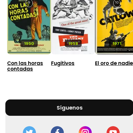
9
9,6
10
1950
1958
1971
Con las horas
Fugitivos
El oro de nadie
contadas
Síguenos