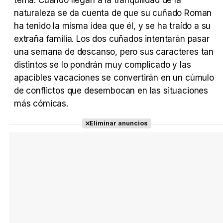
tema. Cuando llegan a la tranquilidad de la
naturaleza se da cuenta de que su cuñado Roman
ha tenido la misma idea que él, y se ha traído a su
extraña familia. Los dos cuñados intentarán pasar
Tráiler Oficial en VOSE 'The Audacity'
una semana de descanso, pero sus caracteres tan
distintos se lo pondrán muy complicado y las
apacibles vacaciones se convertirán en un cúmulo
de conflictos que desembocan en las situaciones
Tráiler en español 'Outcome' (2026)
más cómicas.
Eliminar anuncios
Tráiler 'Do Not Enter' (2026)