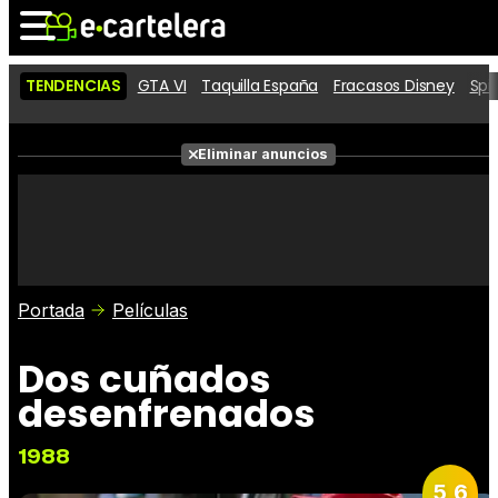
TENDENCIAS
GTA VI
Taquilla España
Fracasos Disney
Spi
Noticias
Cartelera
Eliminar anuncios
Series
Vídeos
Fotos
Premios
Críticas
Entradas
Portada
Películas
Dos cuñados
desenfrenados
1988
5,6