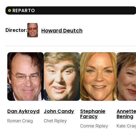
REPARTO
Howard Deutch
Director:
Dan Aykroyd
John Candy
Stephanie
Annett
Faracy
Bening
Roman Craig
Chet Ripley
Connie Ripley
Kate Crai