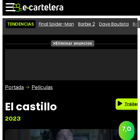
TENDENCIAS
Final Spider-Man
Barbie 2
Dave Bautista
Ba
Noticias
Cartelera
Eliminar anuncios
Series
Vídeos
Fotos
Premios
Críticas
Entradas
Portada
Películas
El castillo
Tráiler
2023
7,0