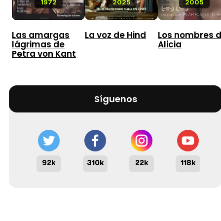
1972
2025
2005
Las amargas
La voz de Hind
Los nombres 
lágrimas de
Alicia
Petra von Kant
Síguenos
92k
310k
22k
118k