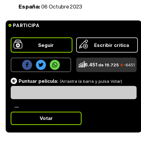
España:
06 Octubre 2023
PARTICIPA
Seguir
Escribir crítica
6.451
de 19.725
-6451
Puntuar película:
(Arrastra la barra y pulsa Votar)
...
Votar