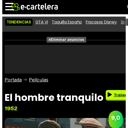
TENDENCIAS
GTA VI
Taquilla España
Fracasos Disney
Spi
Noticias
Cartelera
Películas
Eliminar anuncios
Series
Vídeos
Taquilla
Fotos
Premios
Rostros
Críticas
Entradas
Portada
Películas
El hombre tranquilo
Tráiler
1952
9,0