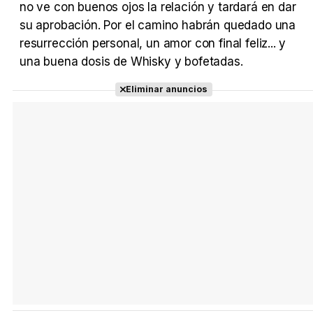
no ve con buenos ojos la relación y tardará en dar
Tráiler Oficial en VOSE 'The Audacity'
su aprobación. Por el camino habrán quedado una
resurrección personal, un amor con final feliz... y
una buena dosis de Whisky y bofetadas.
Eliminar anuncios
Tráiler en español 'Outcome' (2026)
Tráiler 'Do Not Enter' (2026)