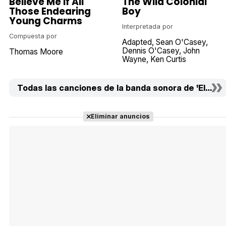
Believe Me If All
The Wild Colonial
Those Endearing
Boy
Young Charms
Interpretada por
Compuesta por
Adapted
Sean O'Casey
Dennis O'Casey
John
Thomas Moore
Wayne
Ken Curtis
Todas las canciones de la banda sonora de 'El hombr
Eliminar anuncios