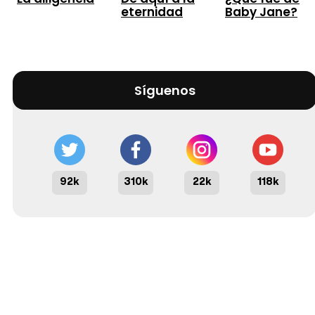
eternidad
Baby Jane?
Síguenos
92k
310k
22k
118k