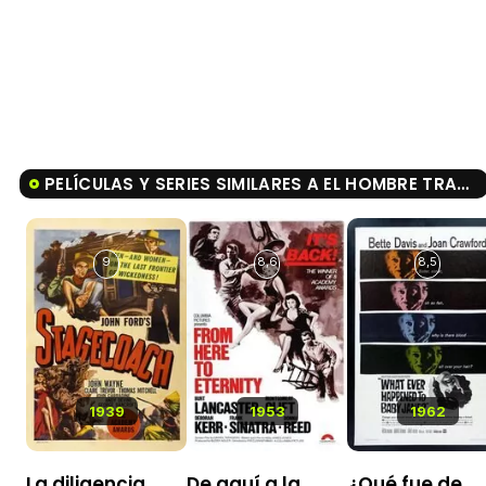
PELÍCULAS Y SERIES SIMILARES A EL HOMBRE TRANQUILO
9
8,6
8,5
1939
1953
1962
La diligencia
De aquí a la
¿Qué fue de