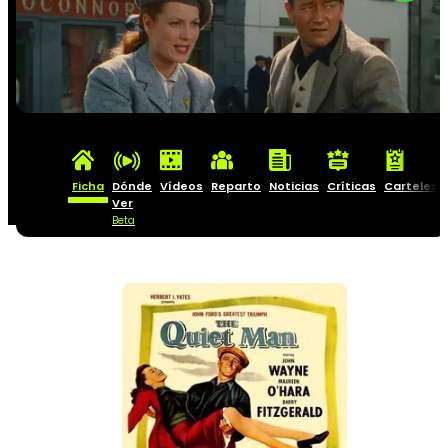
Ficha
Dónde
Vídeos
Reparto
Noticias
Críticas
Carteles
Ver
Beta