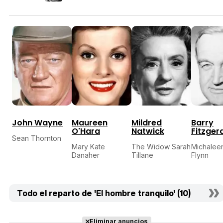
John Wayne
Maureen
Mildred
Barry
O'Hara
Natwick
Fitzger
Sean Thornton
Mary Kate
The Widow Sarah
Michalee
Danaher
Tillane
Flynn
Todo el reparto de 'El hombre tranquilo' (10)
Eliminar anuncios