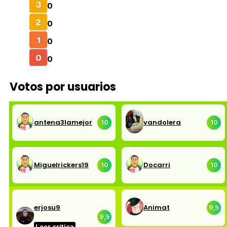
3
0
2
0
1
0
0
0
Votos por usuarios
antena3lamejor
vandolera
10
10
Miguelrickers19
Docarri
10
10
erjosu9
Animat
9,5
9,5
Leer crítica