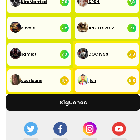
KireMarried
SPR4
7,8
7,8
cine99
ANGELS2012
7,5
7,1
samlot
DOC1999
7,0
6,9
ccorleone
jlch
6,7
5,8
Síguenos