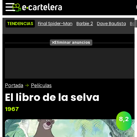
TENDENCIAS
Final Spider-Man
Barbie 2
Dave Bautista
Ba
Noticias
Cartelera
Películas
Eliminar anuncios
Series
Vídeos
Taquilla
Fotos
Premios
Rostros
Críticas
Entradas
Portada
Películas
El libro de la selva
1967
8,2