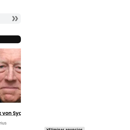
Reparto
completo
 von Sydow
rius
Eliminar anuncios