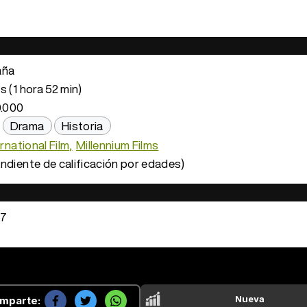
aña
s (1 hora 52 min)
.000
Drama
Historia
ernational Film
Millennium Films
ndiente de calificación por edades)
07
Nueva
mparte: