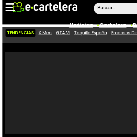
Noticias
Cartelera
P
TENDENCIAS
X Men
GTA VI
Taquilla España
Fracasos Di
Noticias
Cartelera
Vídeos
Taquilla
Rostros
Críticas