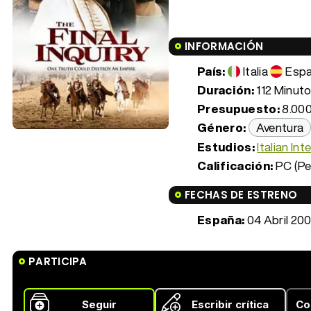
INFORMACIÓN
País:
Italia
Esp
Duración:
112 Minuto
Presupuesto:
8.000
Género:
Aventura
Estudios:
Italian Int
Calificación:
PC (Pe
FECHAS DE ESTRENO
España:
04 Abril 20
PARTICIPA
Seguir
Escribir crítica
Co