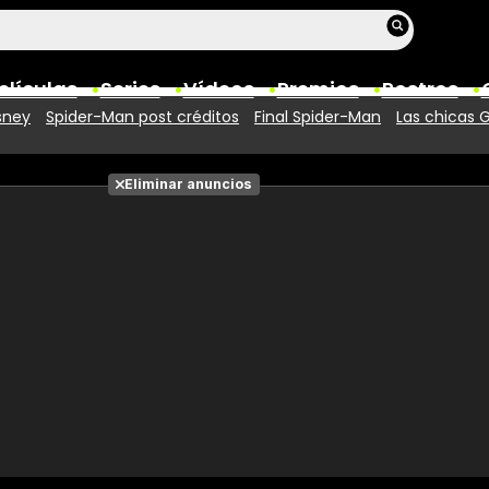
elículas
Series
Vídeos
Premios
Rostros
sney
Spider-Man post créditos
Final Spider-Man
Las chicas 
Películas
Eliminar anuncios
Fotos
Entradas