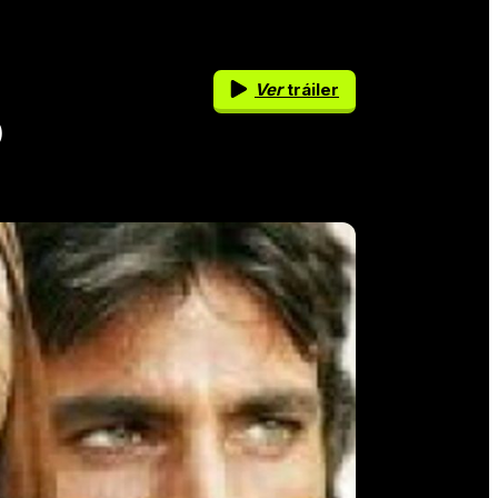
Ver
tráiler
o