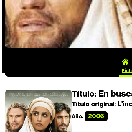
Fic
En busca
Título:
L'in
Título original:
2006
Año: