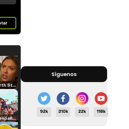
otar
Síguenos
Tráiler 'North Star' (2023)
92k
310k
22k
118k
Tráiler en español de 'La isla olvidada'