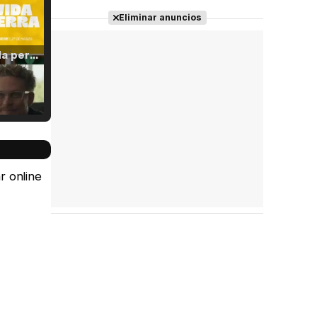
Eliminar anuncios
Tráiler 'Vida perra' (2026)
Tráiler Oficial en VOSE 'The Audacity'
r online
Tráiler en español 'Outcome' (2026)
Tráiler 'Do Not Enter' (2026)