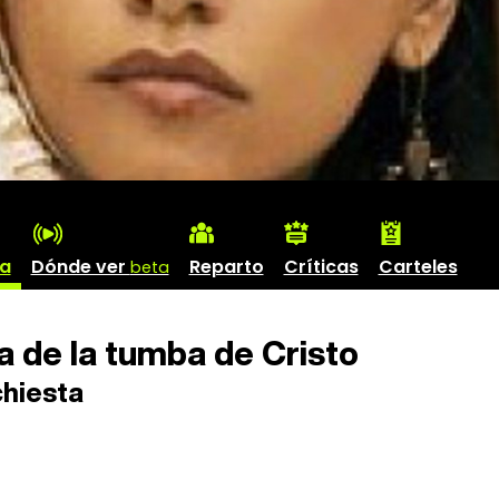
ha
Dónde ver
Reparto
Críticas
Carteles
beta
 de la tumba de Cristo
chiesta