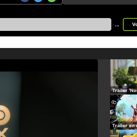
...
V