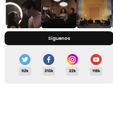
Síguenos
92k
310k
22k
118k