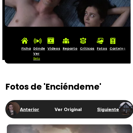
Ficha
Dónde
Vídeos
Reparto
Críticas
Fotos
Carteles
Ver
Beta
Fotos de 'Enciéndeme'
Anterior
Ver Original
Siguiente