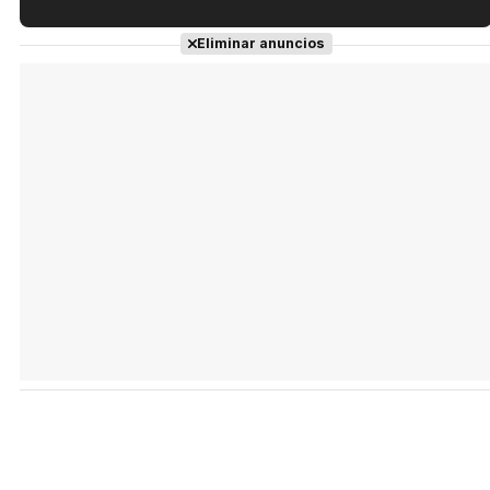
Tráiler en español de 'La isla olvidada'
Eliminar anuncios
Tráiler 'Vida perra' (2026)
Tráiler Oficial en VOSE 'The Audacity'
Tráiler en español 'Outcome' (2026)