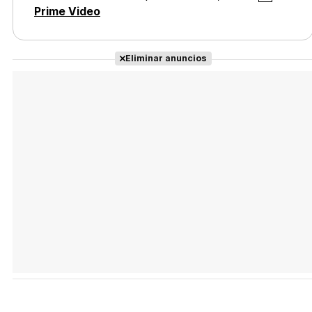
Prime Video
Eliminar anuncios
Tráiler en español 'Outcome' (2026)
Tráiler 'Do Not Enter' (2026)