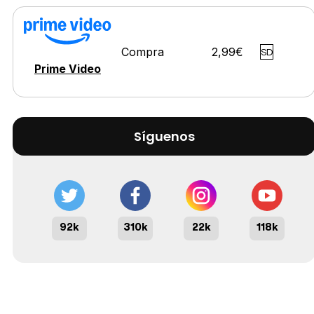
Compra
2,99€
SD
Prime Video
Síguenos
92k
310k
22k
118k