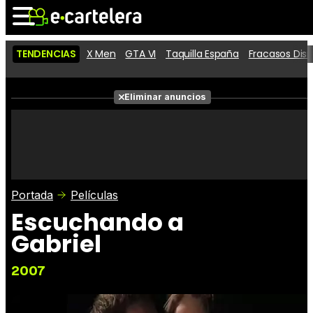
TENDENCIAS
X Men
GTA VI
Taquilla España
Fracasos Dis
Noticias
Cartelera
Eliminar anuncios
Series
Vídeos
Fotos
Premios
Críticas
Entradas
Portada
Películas
Escuchando a
Gabriel
2007