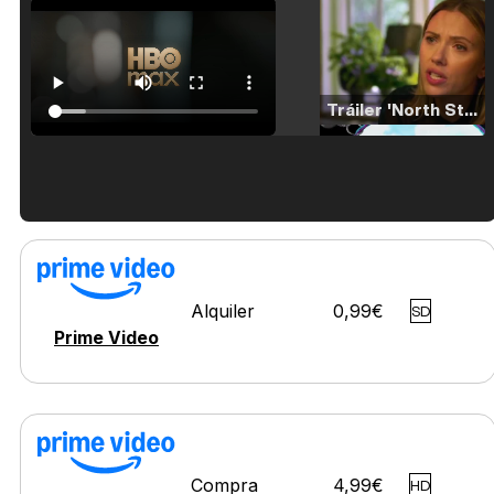
Tráiler 'North Star' (2023)
Tráiler en español de 'La isla olvidada'
Alquiler
0,99€
SD
Prime Video
Tráiler 'Vida perra' (2026)
Compra
4,99€
HD
Tráiler Oficial en VOSE 'The Audacity'