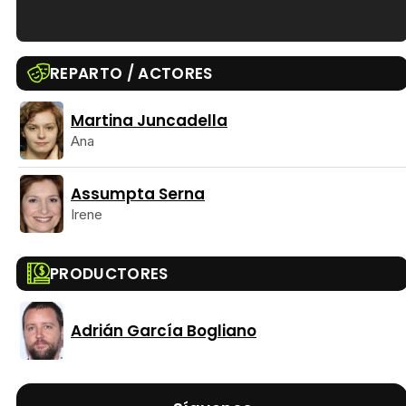
Tráiler en español de 'La isla olvidada'
REPARTO / ACTORES
Martina Juncadella
Ana
Tráiler 'Vida perra' (2026)
Assumpta Serna
Irene
Tráiler Oficial en VOSE 'The Audacity'
PRODUCTORES
Adrián García Bogliano
Tráiler en español 'Outcome' (2026)