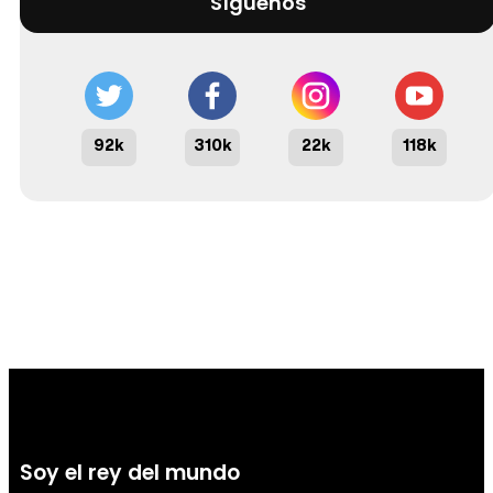
Síguenos
Tráiler 'Do Not Enter' (2026)
92k
310k
22k
118k
Soy el rey del mundo