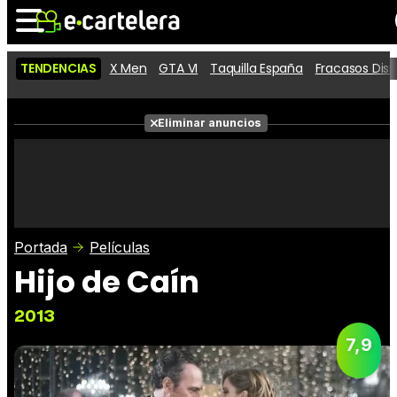
TENDENCIAS
X Men
GTA VI
Taquilla España
Fracasos Dis
Noticias
Cartelera
Películas
Eliminar anuncios
Series
Vídeos
Taquilla
Fotos
Premios
Rostros
Críticas
Entradas
Portada
Películas
Hijo de Caín
2013
7,9