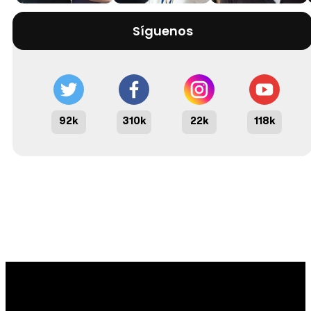
Síguenos
92k
310k
22k
118k