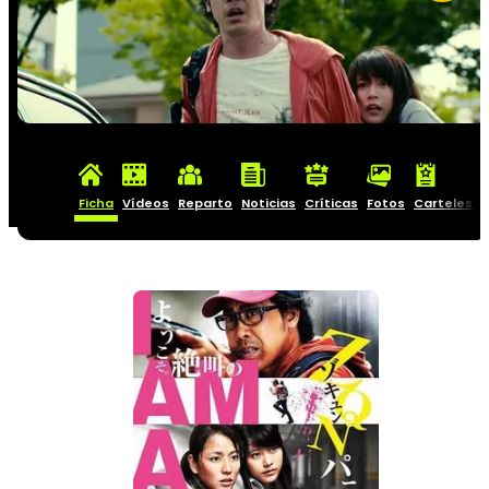
Ficha
Vídeos
Reparto
Noticias
Críticas
Fotos
Carteles