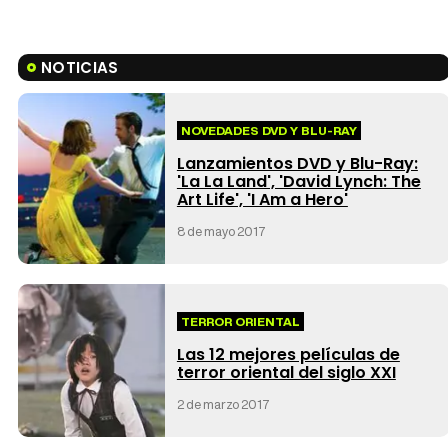
NOTICIAS
NOVEDADES DVD Y BLU-RAY
Lanzamientos DVD y Blu-Ray:
'La La Land', 'David Lynch: The
Art Life', 'I Am a Hero'
8 de mayo 2017
TERROR ORIENTAL
Las 12 mejores películas de
terror oriental del siglo XXI
2 de marzo 2017