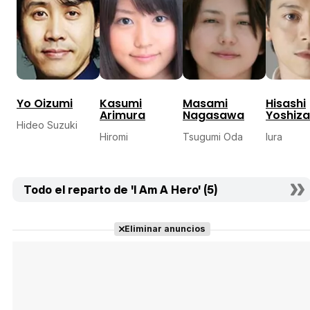
Yo Oizumi
Kasumi
Masami
Hisashi
Arimura
Nagasawa
Yoshiz
Hideo Suzuki
Hiromi
Tsugumi Oda
Iura
Todo el reparto de 'I Am A Hero' (5)
Eliminar anuncios