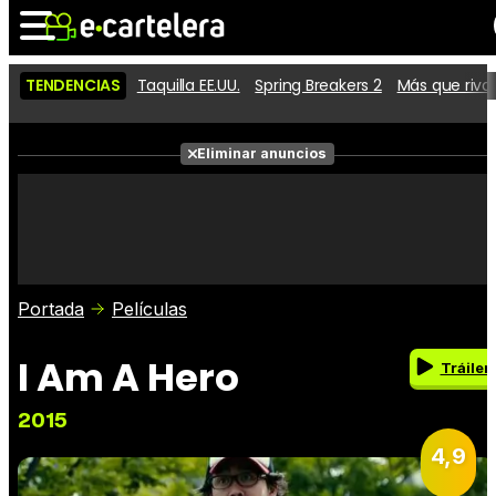
TENDENCIAS
Taquilla EE.UU.
Spring Breakers 2
Más que riva
Noticias
Cartelera
Películas
Eliminar anuncios
Series
Vídeos
Taquilla
Fotos
Premios
Rostros
Críticas
Entradas
Portada
Películas
I Am A Hero
Tráiler
2015
4,9