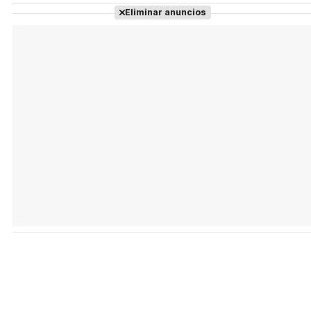
Eliminar anuncios
Tráiler en español 'Outcome' (2026)
Tráiler 'Do Not Enter' (2026)