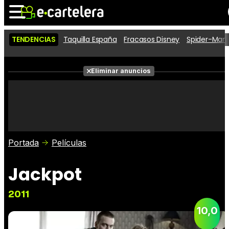
TENDENCIAS
Taquilla España
Fracasos Disney
Spider-Man 
Noticias
Cartelera
Películas
Eliminar anuncios
Series
Vídeos
Taquilla
Fotos
Premios
Rostros
Críticas
Entradas
Portada
Películas
Jackpot
2011
10,0