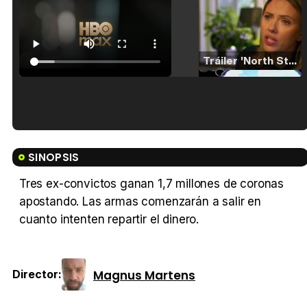
Tráiler 'North Star' (2023)
Tráiler en español de 'La isla olvidada'
SINOPSIS
Tres ex-convictos ganan 1,7 millones de coronas
apostando. Las armas comenzarán a salir en
Tráiler 'Vida perra' (2026)
cuanto intenten repartir el dinero.
Magnus Martens
Director:
Tráiler Oficial en VOSE 'The Audacity'