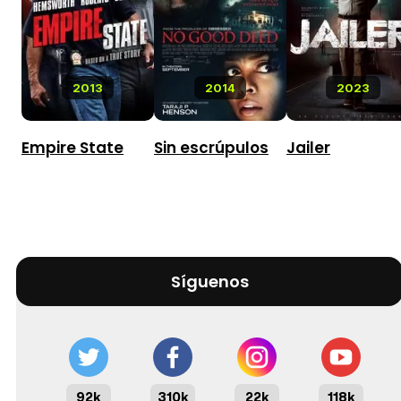
2013
2014
2023
Empire State
Sin escrúpulos
Jailer
Síguenos
92k
310k
22k
118k