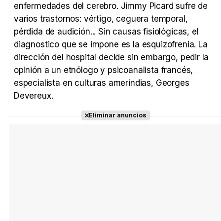
enfermedades del cerebro. Jimmy Picard sufre de
varios trastornos: vértigo, ceguera temporal,
pérdida de audición... Sin causas fisiológicas, el
Tráiler Oficial en VOSE 'The Audacity'
diagnostico que se impone es la esquizofrenia. La
dirección del hospital decide sin embargo, pedir la
opinión a un etnólogo y psicoanalista francés,
especialista en culturas amerindias, Georges
Tráiler en español 'Outcome' (2026)
Devereux.
Eliminar anuncios
Tráiler 'Do Not Enter' (2026)