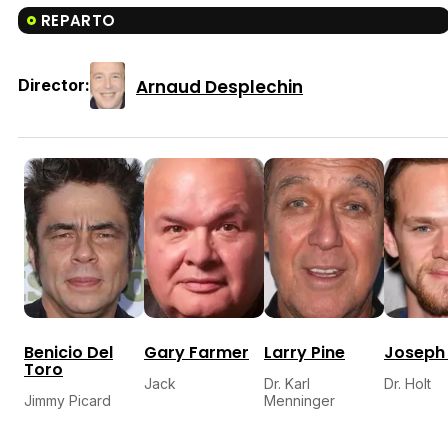
REPARTO
Arnaud Desplechin
Director:
Benicio Del
Gary Farmer
Larry Pine
Joseph
Toro
Jack
Dr. Karl
Dr. Holt
Jimmy Picard
Menninger