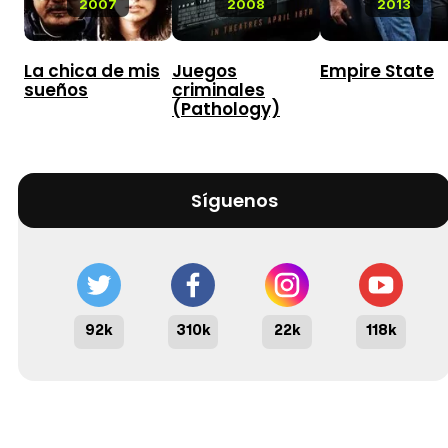
2007
2008
2013
La chica de mis
Juegos
Empire State
sueños
criminales
(Pathology)
Síguenos
92k
310k
22k
118k