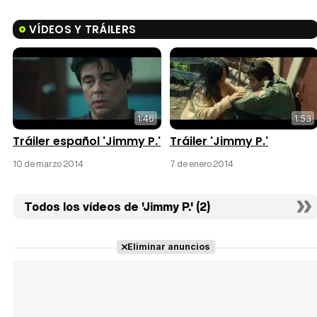
VÍDEOS Y TRÁILERS
1:46
1:53
Tráiler español 'Jimmy P.'
Tráiler 'Jimmy P.'
10 de marzo 2014
7 de enero 2014
Todos los vídeos de 'Jimmy P.' (2)
Eliminar anuncios