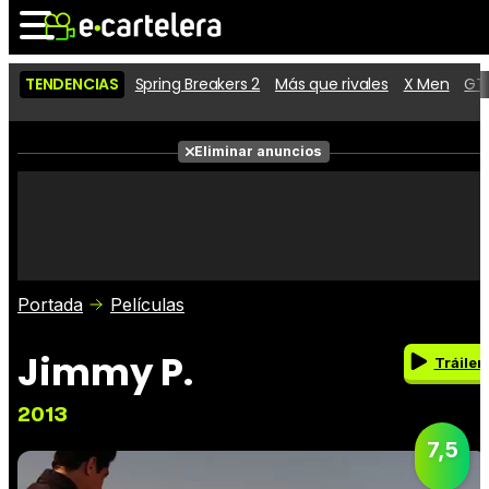
TENDENCIAS
Spring Breakers 2
Más que rivales
X Men
GTA
Noticias
Cartelera
Eliminar anuncios
Series
Vídeos
Fotos
Premios
Críticas
Entradas
Portada
Películas
Jimmy P.
Tráiler
2013
7,5