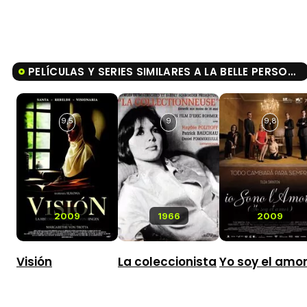
PELÍCULAS Y SERIES SIMILARES A LA BELLE PERSONNE
9,5
9
9,8
2009
1966
2009
Visión
La coleccionista
Yo soy el amo