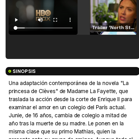
Tráiler 'North Star' (2023)
Tráiler en español de 'La isla olvidada'
SINOPSIS
Una adaptación contemporánea de la novela "La
princesa de Clèves" de Madame La Fayette, que
Tráiler 'Vida perra' (2026)
traslada la acción desde la corte de Enrique II para
examinar el amor en un colegio del París actual.
Junie, de 16 años, cambia de colegio a mitad de
año tras la muerte de su madre. Le ponen en la
misma clase que su primo Mathias, quien la
Tráiler Oficial en VOSE 'The Audacity'