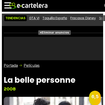
TENDENCIAS
GTA VI
Taquilla España
Fracasos Disney
Spi
Noticias
Cartelera
Películas
Eliminar anuncios
Series
Vídeos
Taquilla
Fotos
Premios
Rostros
Críticas
Entradas
Portada
Películas
La belle personne
2008
6,5