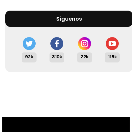
Síguenos
92k
310k
22k
118k