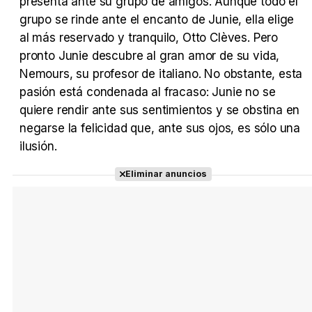
presenta ante su grupo de amigos. Aunque todo el
grupo se rinde ante el encanto de Junie, ella elige
al más reservado y tranquilo, Otto Clèves. Pero
pronto Junie descubre al gran amor de su vida,
Tráiler en español 'Outcome' (2026)
Nemours, su profesor de italiano. No obstante, esta
pasión está condenada al fracaso: Junie no se
quiere rendir ante sus sentimientos y se obstina en
negarse la felicidad que, ante sus ojos, es sólo una
ilusión.
Tráiler 'Do Not Enter' (2026)
Eliminar anuncios