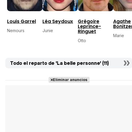
Louis Garrel
Léa Seydoux
Grégoire
Agathe
Leprince-
Bonitze
Nemours
Junie
Ringuet
Marie
Otto
Todo el reparto de 'La belle personne' (11)
Eliminar anuncios