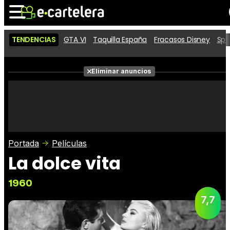
TENDENCIAS
GTA VI
Taquilla España
Fracasos Disney
Spi
Noticias
Cartelera
Películas
Eliminar anuncios
Series
Vídeos
Taquilla
Fotos
Premios
Rostros
Críticas
Entradas
Portada
Películas
La dolce vita
1960
7,7