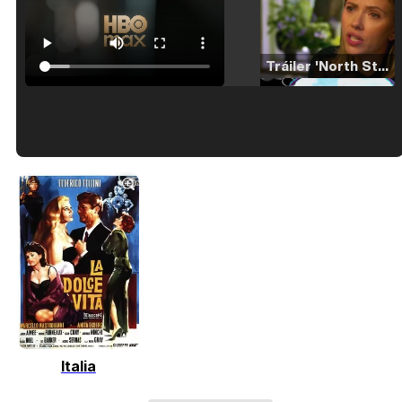
Tráiler 'North Star' (2023)
Tráiler en español de 'La isla olvidada'
Tráiler 'Vida perra' (2026)
Italia
Tráiler Oficial en VOSE 'The Audacity'