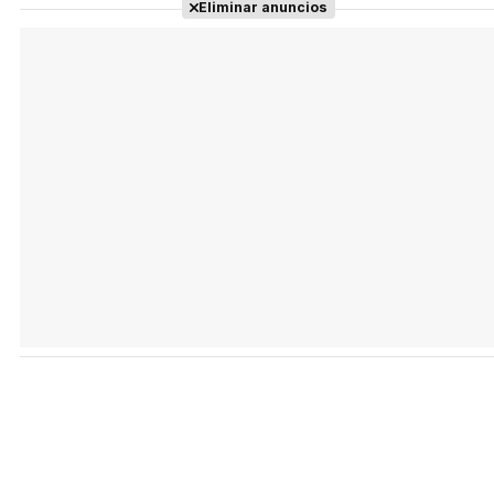
Eliminar anuncios
Tráiler en español 'Outcome' (2026)
Tráiler 'Do Not Enter' (2026)