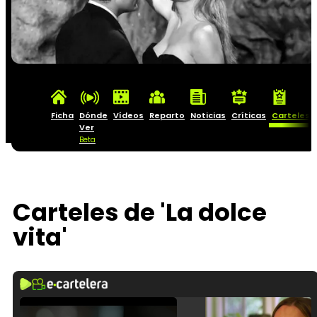
Ficha
Dónde
Vídeos
Reparto
Noticias
Críticas
Carteles
Ver
Beta
Carteles de 'La dolce
vita'