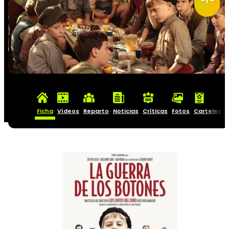
Ficha
Vídeos
Reparto
Noticias
Críticas
Fotos
Carteles