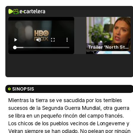
Tráiler 'North Star' (2023)
Tráiler en español de 'La isla olvidada'
SINOPSIS
Mientras la tierra se ve sacudida por los terribles
sucesos de la Segunda Guerra Mundial, otra guerra
Tráiler 'Vida perra' (2026)
se libra en un pequeño rincón del campo francés.
Los chicos de los pueblos vecinos de Longeverne y
Velran siempre se han odiado. No pelean por ningún