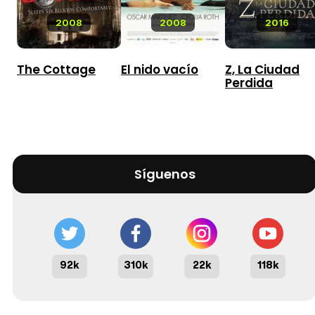
2008
2008
2016
The Cottage
El nido vacío
Z, La Ciudad
Perdida
Síguenos
92k
310k
22k
118k