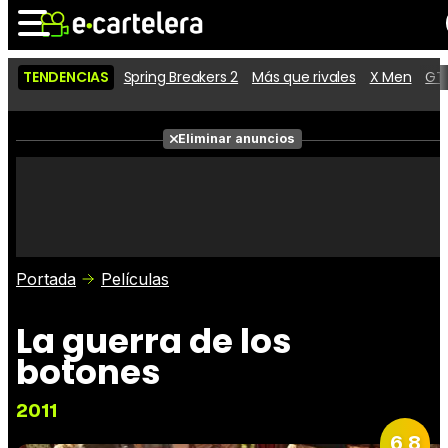
TENDENCIAS
Spring Breakers 2
Más que rivales
X Men
GTA
Noticias
Cartelera
Películas
Eliminar anuncios
Series
Vídeos
Taquilla
Fotos
Premios
Rostros
Críticas
Entradas
Portada
Películas
La guerra de los
botones
2011
6,8