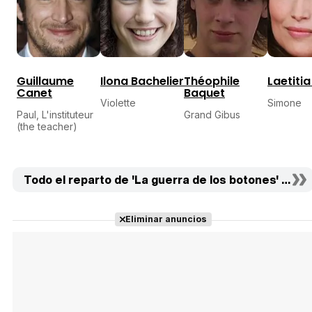
Guillaume
Ilona Bachelier
Théophile
Laetiti
Canet
Baquet
Violette
Simone
Paul, L'instituteur
Grand Gibus
(the teacher)
Todo el reparto de 'La guerra de los botones' (11)
Eliminar anuncios