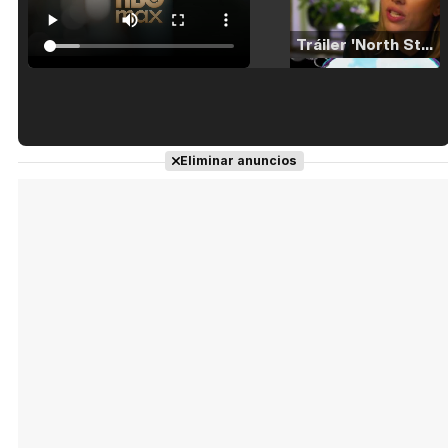
Tráiler 'North Star' (2023)
Tráiler en español de 'La isla olvidada'
Eliminar anuncios
Tráiler 'Vida perra' (2026)
Tráiler Oficial en VOSE 'The Audacity'