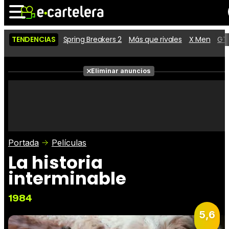
TENDENCIAS
Spring Breakers 2
Más que rivales
X Men
GTA
Noticias
Cartelera
Películas
Eliminar anuncios
Series
Vídeos
Taquilla
Fotos
Premios
Rostros
Críticas
Entradas
Portada
Películas
La historia
interminable
1984
5,6