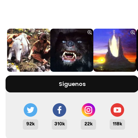
Síguenos
92k
310k
22k
118k