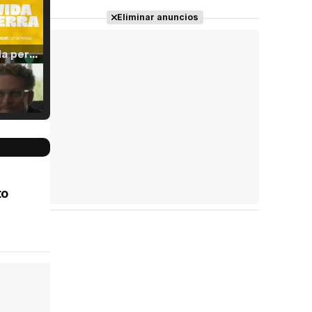
Eliminar anuncios
Tráiler 'Vida perra' (2026)
Tráiler Oficial en VOSE 'The Audacity'
to
Tráiler en español 'Outcome' (2026)
Tráiler 'Do Not Enter' (2026)