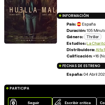
INFORMACIÓN
País:
España
Duración:
105 Minuto
Género:
Thriller
Estudios:
La Charito
Distribuidora:
Alfa 
Calificación:
+16 (N
FECHAS DE ESTRENO
España:
04 Abril 20
PARTICIPA
Seguir
Escribir crítica
Co