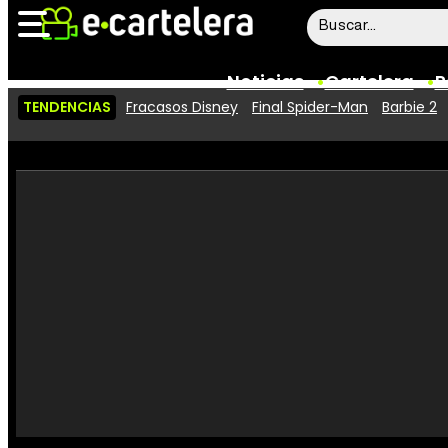
Noticias
Cartelera
P
TENDENCIAS
Fracasos Disney
Final Spider-Man
Barbie 2
Noticias
Cartelera
Vídeos
Taquilla
Rostros
Críticas