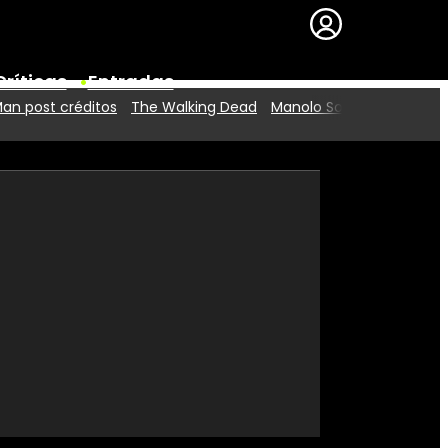
Críticas
Entradas
an post créditos
The Walking Dead
Manolo Solo
Series
Premios