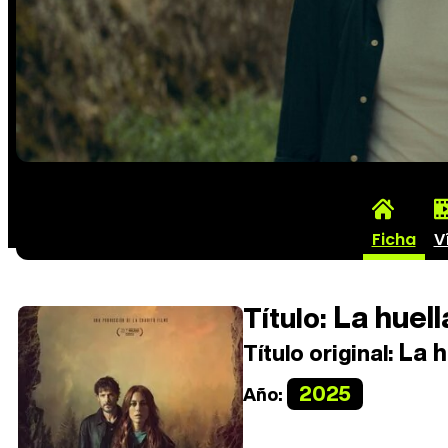
Ficha
V
La huell
Título:
La h
Título original:
2025
Año: