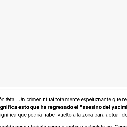
n fetal. Un crimen ritual totalmente espeluznante que r
gnifica esto que ha regresado el "asesino del yacim
ignifica que podría haber vuelto a la zona para actuar d
conocido por su trabajo como director y guionista en 'Com