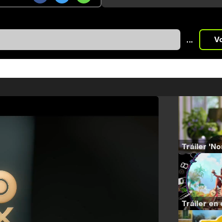
...
V