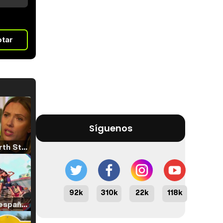
otar
Síguenos
Tráiler 'North Star' (2023)
92k
310k
22k
118k
Tráiler en español de 'La isla olvidada'