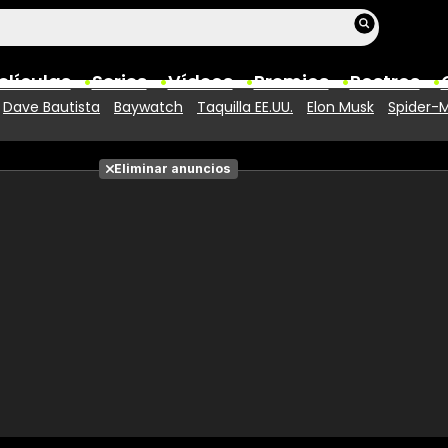
elículas
Series
Vídeos
Premios
Rostros
Dave Bautista
Baywatch
Taquilla EE.UU.
Elon Musk
Spider-M
Películas
Eliminar anuncios
Fotos
Entradas