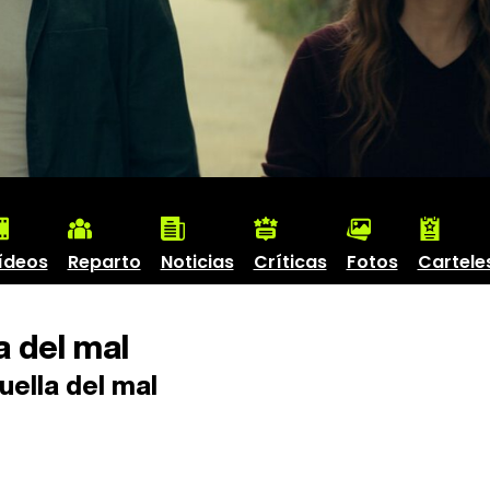
ídeos
Reparto
Noticias
Críticas
Fotos
Cartele
a del mal
uella del mal