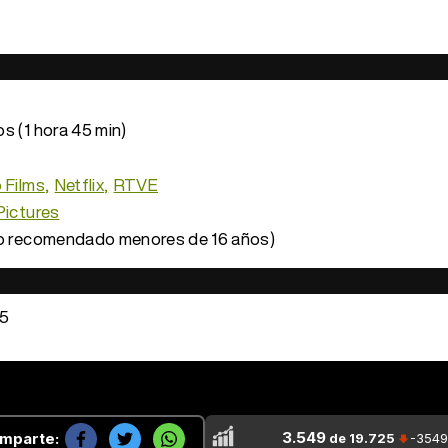
s (1 hora 45 min)
 Films
Netflix
RTVE
Pictures
o recomendado menores de 16 años)
25
3.549
mparte:
de 19.725
-3549