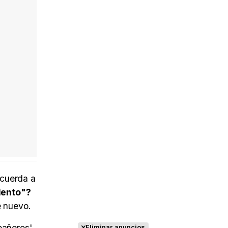
ecuerda a
iento"?
e nuevo.
pañeros'
Eliminar anuncios