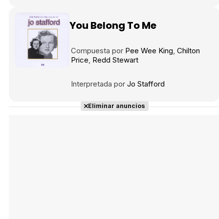
You Belong To Me
Tráiler en español 'Outcome' (2026)
Compuesta por
Pee Wee King
Chilton
Price
Redd Stewart
Interpretada por
Jo Stafford
Tráiler 'Do Not Enter' (2026)
Eliminar anuncios