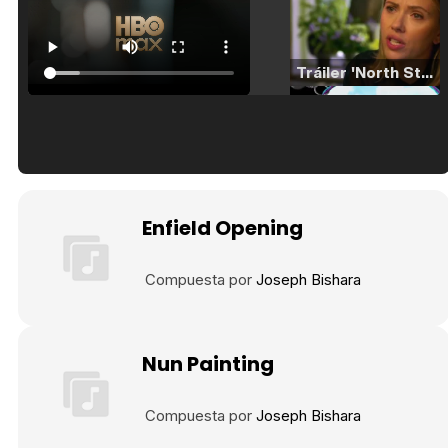
Tráiler 'North Star' (2023)
Tráiler en español de 'La isla olvidada'
Enfield Opening
Compuesta por
Joseph Bishara
Tráiler 'Vida perra' (2026)
Nun Painting
Tráiler Oficial en VOSE 'The Audacity'
Compuesta por
Joseph Bishara