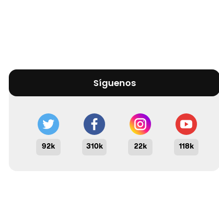
Síguenos
92k
310k
22k
118k