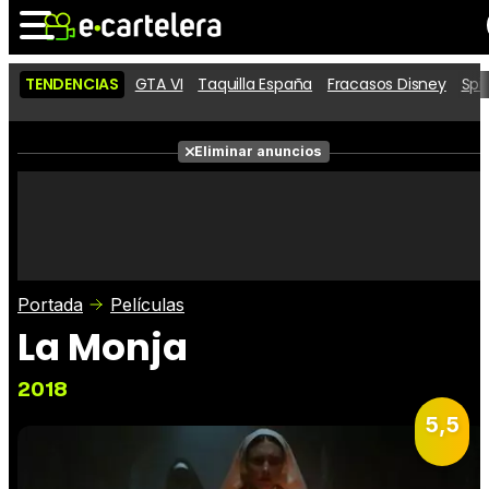
TENDENCIAS
GTA VI
Taquilla España
Fracasos Disney
Spi
Noticias
Cartelera
Películas
Eliminar anuncios
Series
Vídeos
Taquilla
Fotos
Premios
Rostros
Críticas
Entradas
Portada
Películas
La Monja
2018
5,5