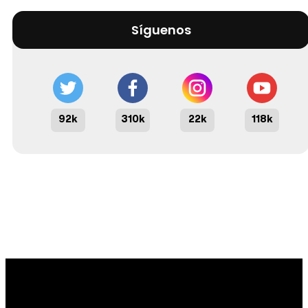
Síguenos
92k
310k
22k
118k