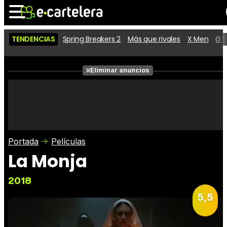
TENDENCIAS
Spring Breakers 2
Más que rivales
X Men
GTA
Noticias
Cartelera
Películas
Eliminar anuncios
Series
Vídeos
Taquilla
Fotos
Premios
Rostros
Críticas
Entradas
Portada
Películas
La Monja
2018
5,5