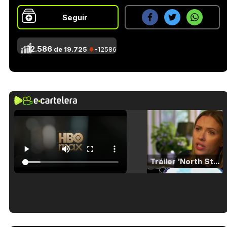
Seguir
12.586
de 19.725
-12586
Tráiler 'North Star' (2023)
Tráiler en español de 'La isla olvidada'