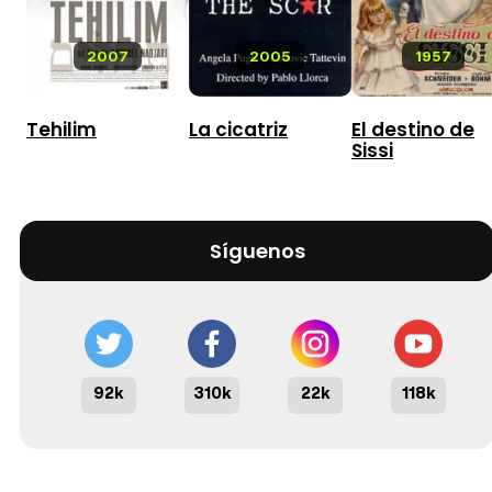
2007
2005
1957
Tehilim
La cicatriz
El destino de
Sissi
Síguenos
92k
310k
22k
118k