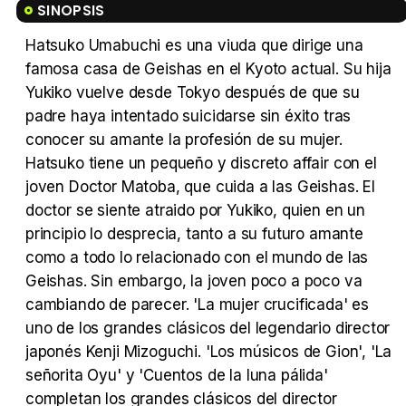
SINOPSIS
Hatsuko Umabuchi es una viuda que dirige una
famosa casa de Geishas en el Kyoto actual. Su hija
Tráiler 'Vida perra' (2026)
Yukiko vuelve desde Tokyo después de que su
padre haya intentado suicidarse sin éxito tras
conocer su amante la profesión de su mujer.
Hatsuko tiene un pequeño y discreto affair con el
joven Doctor Matoba, que cuida a las Geishas. El
Tráiler Oficial en VOSE 'The Audacity'
doctor se siente atraido por Yukiko, quien en un
principio lo desprecia, tanto a su futuro amante
como a todo lo relacionado con el mundo de las
Geishas. Sin embargo, la joven poco a poco va
Tráiler en español 'Outcome' (2026)
cambiando de parecer. 'La mujer crucificada' es
uno de los grandes clásicos del legendario director
japonés Kenji Mizoguchi. 'Los músicos de Gion', 'La
señorita Oyu' y 'Cuentos de la luna pálida'
completan los grandes clásicos del director
Tráiler 'Do Not Enter' (2026)