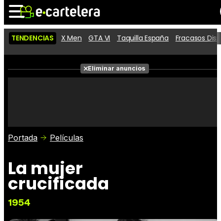
TENDENCIAS
X Men
GTA VI
Taquilla España
Fracasos Dis
Noticias
Cartelera
Películas
Eliminar anuncios
Series
Vídeos
Taquilla
Fotos
Premios
Rostros
Críticas
Entradas
Portada
Películas
La mujer
crucificada
1954