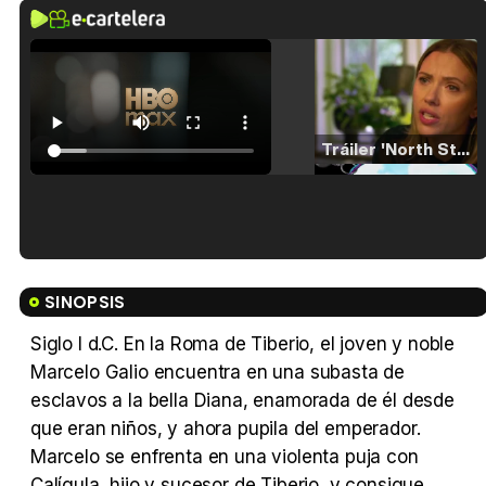
Tráiler 'North Star' (2023)
Tráiler en español de 'La isla olvidada'
SINOPSIS
Siglo I d.C. En la Roma de Tiberio, el joven y noble
Marcelo Galio encuentra en una subasta de
Tráiler 'Vida perra' (2026)
esclavos a la bella Diana, enamorada de él desde
que eran niños, y ahora pupila del emperador.
Marcelo se enfrenta en una violenta puja con
Calígula, hijo y sucesor de Tiberio, y consigue