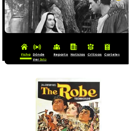
Ficha
Dónde
Reparto
Noticias
Críticas
Carteles
Ver
Beta