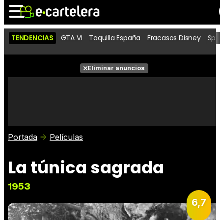
TENDENCIAS
GTA VI
Taquilla España
Fracasos Disney
Spi
Noticias
Cartelera
Películas
Eliminar anuncios
Series
Vídeos
Taquilla
Fotos
Premios
Rostros
Críticas
Entradas
Portada
Películas
La túnica sagrada
1953
6,7