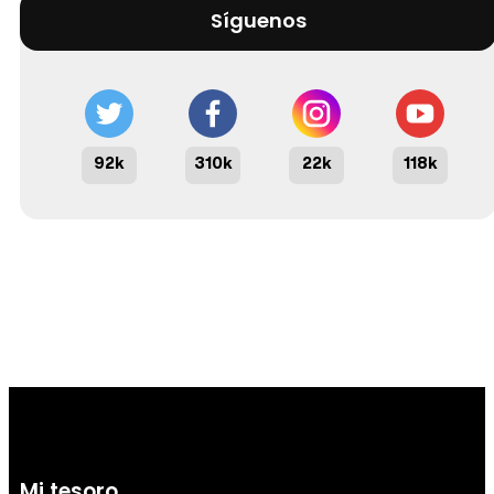
Síguenos
92k
310k
22k
118k
Mi tesoro