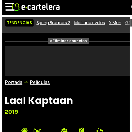
TENDENCIAS
Spring Breakers 2
Más que rivales
X Men
GTA
Noticias
Cartelera
Películas
Eliminar anuncios
Series
Vídeos
Taquilla
Fotos
Premios
Rostros
Críticas
Entradas
Portada
Películas
Laal Kaptaan
2019