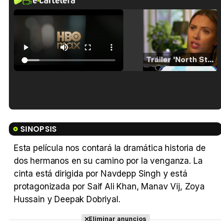
Tráiler 'North Star' (2023)
Tráiler en español de 'La isla olvidada'
SINOPSIS
Esta película nos contará la dramática historia de
dos hermanos en su camino por la venganza. La
Tráiler 'Vida perra' (2026)
cinta está dirigida por Navdepp Singh y está
protagonizada por Saif Ali Khan, Manav Vij, Zoya
Hussain y Deepak Dobriyal.
Eliminar anuncios