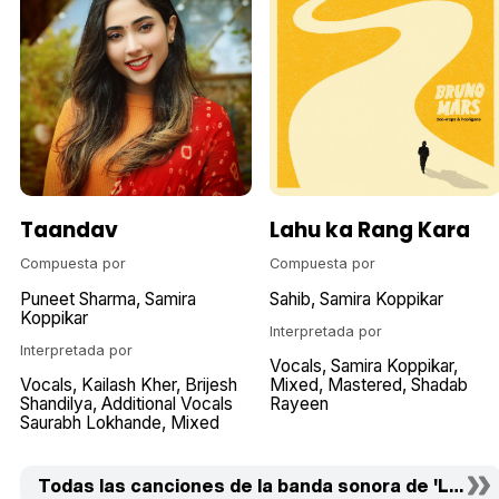
Taandav
Lahu ka Rang Kara
Compuesta por
Compuesta por
Puneet Sharma
Samira
Sahib
Samira Koppikar
Koppikar
Interpretada por
Interpretada por
Vocals
Samira Koppikar
Vocals
Kailash Kher
Brijesh
Mixed
Mastered
Shadab
Shandilya
Additional Vocals
Rayeen
Saurabh Lokhande
Mixed
Todas las canciones de la banda sonora de 'Laal Ka