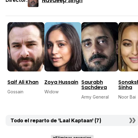
Navdeep Singh
Saif Ali Khan
Zoya Hussain
Saurabh
Sonaks
Sachdeva
Sinha
Gossain
Widow
Army General
Noor Bai
Todo el reparto de 'Laal Kaptaan' (7)
Eliminar anuncios