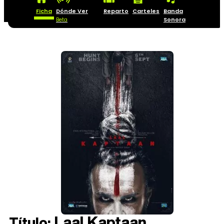
Ficha
Dónde Ver
Reparto
Carteles
Banda
Sonora
Beta
Laal Kaptaan
Título: