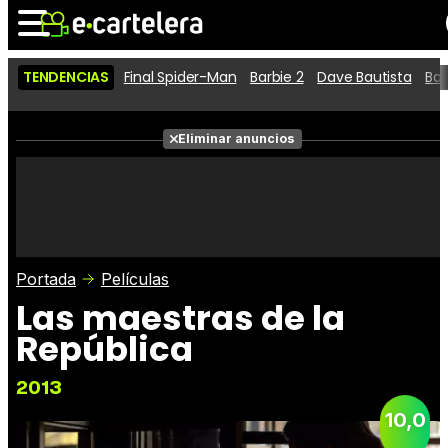
TENDENCIAS
Final Spider-Man
Barbie 2
Dave Bautista
Ba
Noticias
Cartelera
Películas
Eliminar anuncios
Series
Vídeos
Taquilla
Fotos
Premios
Rostros
Críticas
Entradas
Portada
Películas
Las maestras de la
República
2013
10,0