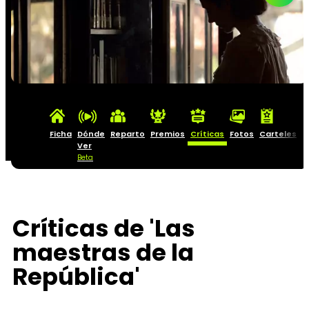
Ficha
Dónde
Reparto
Premios
Críticas
Fotos
Carteles
Ver
Beta
Críticas de 'Las
maestras de la
República'