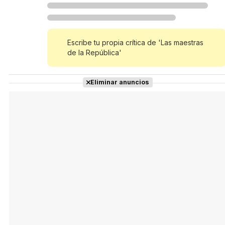
Tráiler Oficial en VOSE 'The Audacity'
Escribe tu propia crítica de 'Las maestras
de la República'
Tráiler en español 'Outcome' (2026)
Eliminar anuncios
Tráiler 'Do Not Enter' (2026)