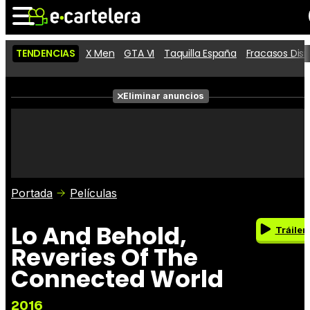
TENDENCIAS
X Men
GTA VI
Taquilla España
Fracasos Dis
Noticias
Cartelera
Películas
Eliminar anuncios
Series
Vídeos
Taquilla
Fotos
Premios
Rostros
Críticas
Entradas
Portada
Películas
Lo And Behold,
Tráiler
Reveries Of The
Connected World
2016