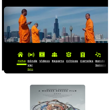
Ficha
Dónde
Vídeos
Reparto
Críticas
Carteles
Banda
C
Ver
Sonora
Beta