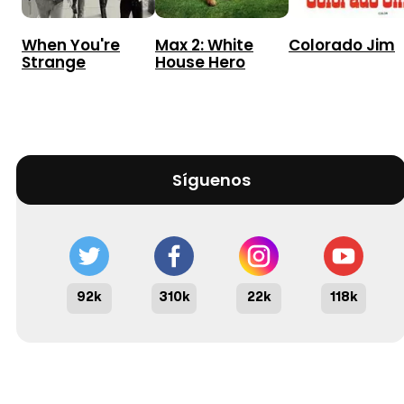
When You're
Max 2: White
Colorado Jim
Strange
House Hero
Síguenos
92k
310k
22k
118k