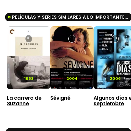
PELÍCULAS Y SERIES SIMILARES A LO IMPORTANTE ES AMAR
10
10
10
1963
2004
2006
La carrera de
Sévigné
Algunos días 
Suzanne
septiembre