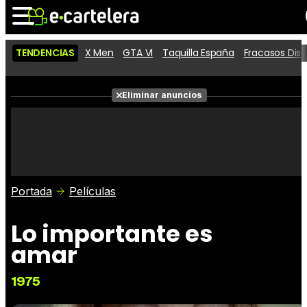
TENDENCIAS
X Men
GTA VI
Taquilla España
Fracasos Dis
Noticias
Cartelera
Películas
Eliminar anuncios
Series
Vídeos
Taquilla
Fotos
Premios
Rostros
Críticas
Entradas
Portada
Películas
Lo importante es
amar
1975