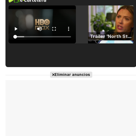
Tráiler 'North Star' (2023)
Tráiler en español de 'La isla olvidada'
Eliminar anuncios
Tráiler 'Vida perra' (2026)