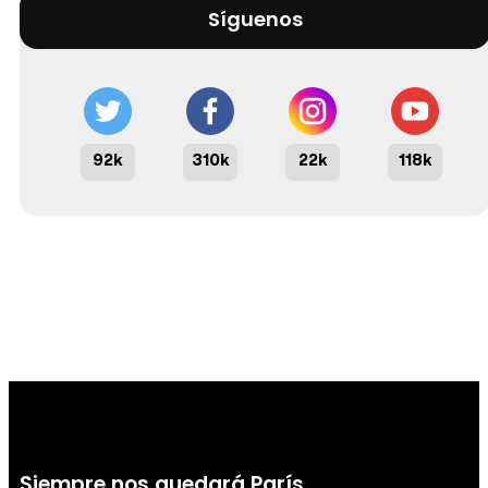
Síguenos
92k
310k
22k
118k
Siempre nos quedará París