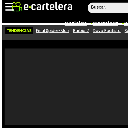
Noticias
Cartelera
P
TENDENCIAS
Final Spider-Man
Barbie 2
Dave Bautista
B
Noticias
Cartelera
Vídeos
Taquilla
Rostros
Críticas