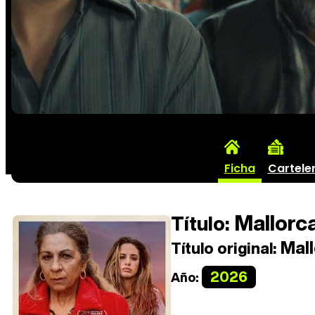
Ficha
Cartele
Mallorca
Título:
Mall
Título original:
2026
Año: