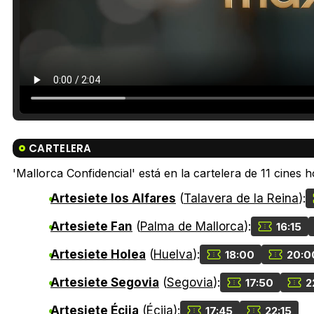
CARTELERA
'Mallorca Confidencial' está en la cartelera de 11 cines ho
Artesiete los Alfares
(
Talavera de la Reina
):
Artesiete Fan
(
Palma de Mallorca
):
16:15
Artesiete Holea
(
Huelva
):
18:00
20:0
Artesiete Segovia
(
Segovia
):
17:50
2
Artesiete Écija
(
Écija
):
17:45
22:15