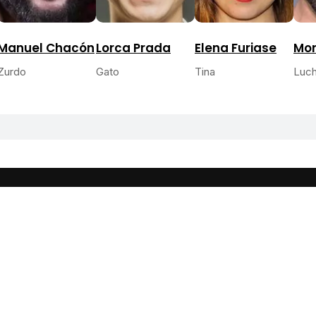
Manuel Chacón
Lorca Prada
Elena Furiase
Mor
Zurdo
Gato
Tina
Luc