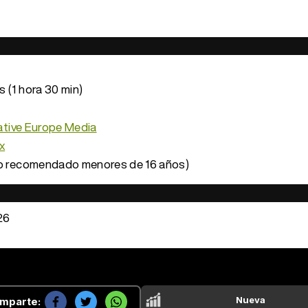
 (1 hora 30 min)
ative Europe Media
x
o recomendado menores de 16 años)
26
Nueva
mparte: