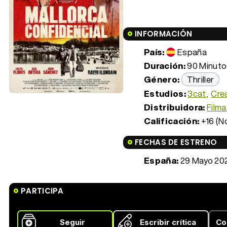
INFORMACIÓN
País:
España
Duración:
90 Minutos
Género:
Thriller
Estudios:
3cat
Cre
Distribuidora:
Filma
Calificación:
+16 (N
FECHAS DE ESTRENO
España:
29 Mayo 20
PARTICIPA
Seguir
Escribir crítica
Co