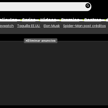
elículas
Series
Vídeos
Premios
Rostros
aywatch
Taquilla EE.UU.
Elon Musk
Spider-Man post créditos
Películas
Eliminar anuncios
Fotos
Entradas