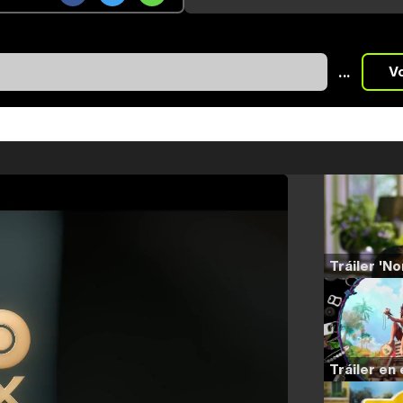
...
V