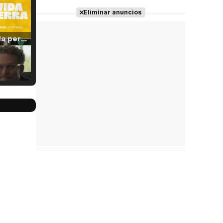
Eliminar anuncios
Tráiler 'Vida perra' (2026)
Tráiler Oficial en VOSE 'The Audacity'
Tráiler en español 'Outcome' (2026)
Tráiler 'Do Not Enter' (2026)