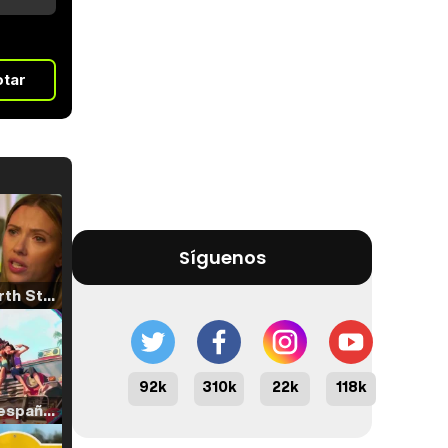
otar
Síguenos
Tráiler 'North Star' (2023)
92k
310k
22k
118k
Tráiler en español de 'La isla olvidada'