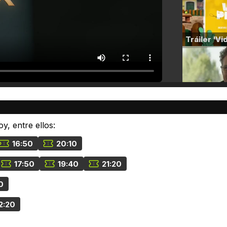
y, entre ellos:
16:50
20:10
17:50
19:40
21:20
0
2:20