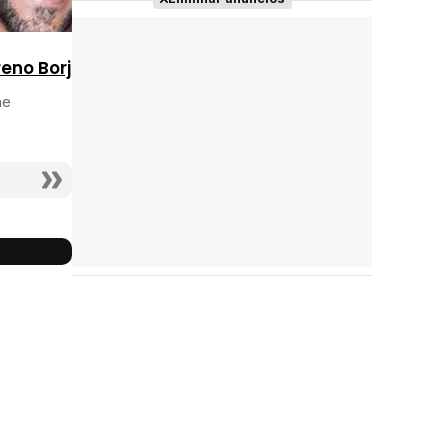
eno Borja
he