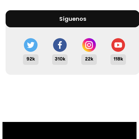
Síguenos
92k
310k
22k
118k