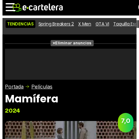
TENDENCIAS
Spring Breakers 2
X Men
GTA VI
Taquilla Es
Noticias
Cartelera
Películas
Eliminar anuncios
Series
Vídeos
Taquilla
Fotos
Premios
Rostros
Críticas
Entradas
Portada
Películas
Mamífera
2024
7,0