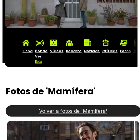
Ficha
Dónde
Vídeos
Reparto
Noticias
Críticas
Fotos
Car
Ver
Beta
Fotos de 'Mamífera'
Volver a fotos de 'Mamífera'