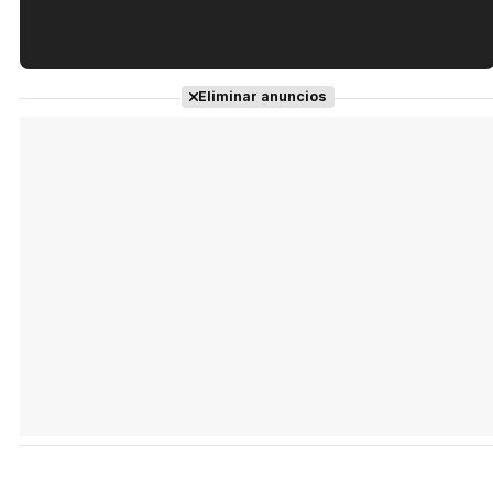
Tráiler en español de 'La isla olvidada'
Eliminar anuncios
Tráiler 'Vida perra' (2026)
Tráiler Oficial en VOSE 'The Audacity'
Tráiler en español 'Outcome' (2026)