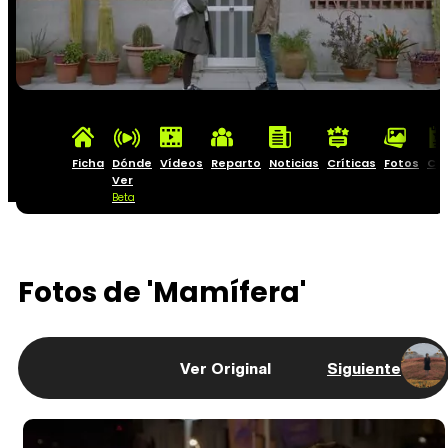
Ficha
Dónde
Vídeos
Reparto
Noticias
Críticas
Fotos
Car
Ver
Beta
Fotos de 'Mamífera'
Ver Original
Siguiente