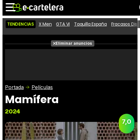
TENDENCIAS
X Men
GTA VI
Taquilla España
Fracasos Dis
Noticias
Cartelera
Películas
Eliminar anuncios
Series
Vídeos
Taquilla
Fotos
Premios
Rostros
Críticas
Entradas
Portada
Películas
Mamífera
2024
7,0