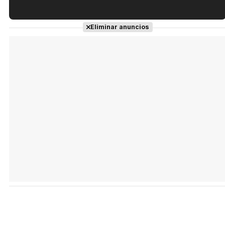
Tráiler en español de 'La isla olvidada'
Eliminar anuncios
Tráiler 'Vida perra' (2026)
Tráiler Oficial en VOSE 'The Audacity'
Tráiler en español 'Outcome' (2026)