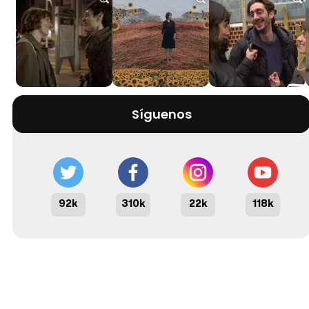
Síguenos
92k
310k
22k
118k