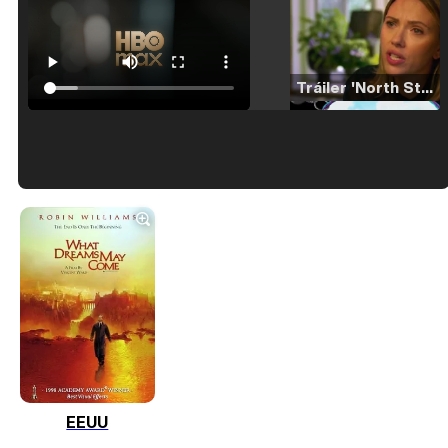
Tráiler 'North Star' (2023)
Tráiler en español de 'La isla olvidada'
Tráiler 'Vida perra' (2026)
EEUU
Tráiler Oficial en VOSE 'The Audacity'