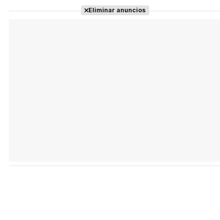
Eliminar anuncios
Tráiler en español 'Outcome' (2026)
Tráiler 'Do Not Enter' (2026)