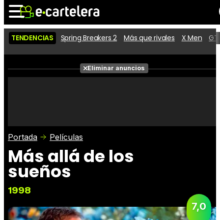
TENDENCIAS
Spring Breakers 2
Más que rivales
X Men
GTA
Noticias
Cartelera
Películas
Eliminar anuncios
Series
Vídeos
Taquilla
Fotos
Premios
Rostros
Críticas
Entradas
Portada
Películas
Más allá de los
sueños
1998
7,0