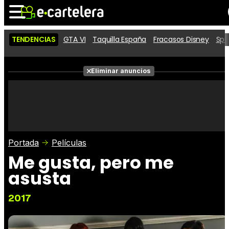
TENDENCIAS
GTA VI
Taquilla España
Fracasos Disney
Spi
Noticias
Cartelera
Películas
Eliminar anuncios
Series
Vídeos
Taquilla
Fotos
Premios
Rostros
Críticas
Entradas
Portada
Películas
Me gusta, pero me
asusta
2017