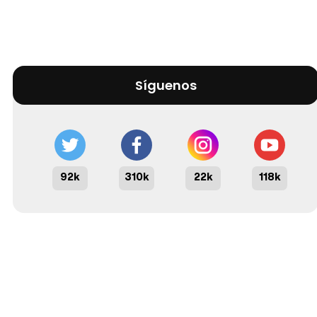
Síguenos
92k
310k
22k
118k