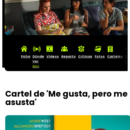
Ficha
Dónde
Vídeos
Reparto
Críticas
Fotos
Carteles
Ba
Ver
So
Beta
Cartel de 'Me gusta, pero me
asusta'