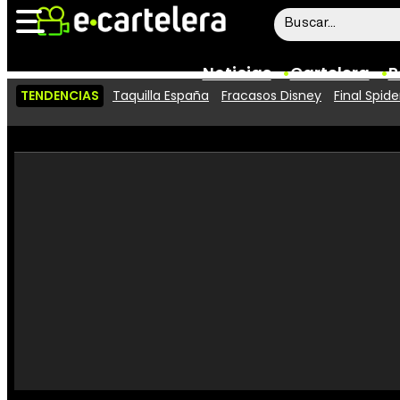
Noticias
Cartelera
P
TENDENCIAS
Taquilla España
Fracasos Disney
Final Spid
Noticias
Cartelera
Vídeos
Taquilla
Rostros
Críticas