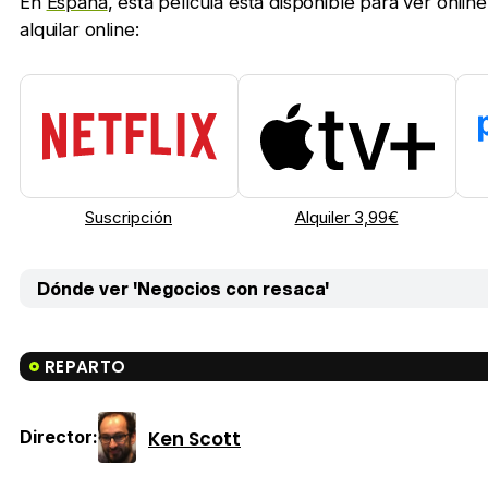
En
España
, esta película está disponible para ver onl
alquilar online:
Suscripción
Alquiler 3,99€
Dónde ver 'Negocios con resaca'
REPARTO
Ken Scott
Director: