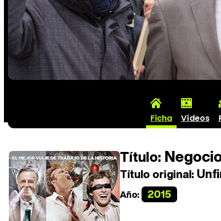
Ficha
Vídeos
Negocio
Título:
Unfi
Título original:
2015
Año: