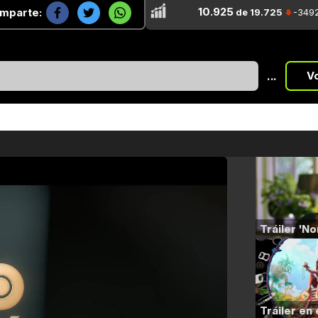
10.925
mparte:
de 19.725
-349
...
V