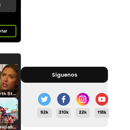
2
otar
Síguenos
Tráiler 'North Star' (2023)
92k
310k
22k
118k
Tráiler en español de 'La isla olvidada'