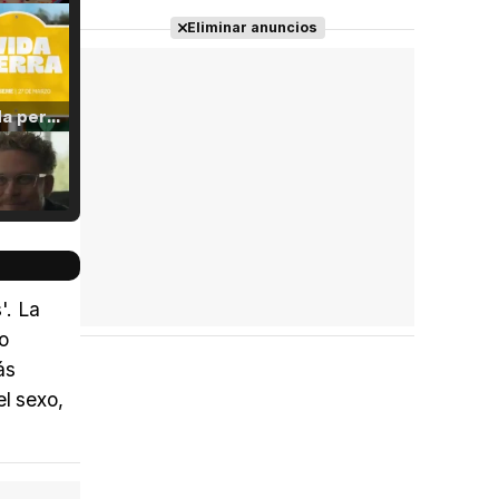
Eliminar anuncios
Tráiler 'Vida perra' (2026)
Tráiler Oficial en VOSE 'The Audacity'
'. La
o
ás
Tráiler en español 'Outcome' (2026)
el sexo,