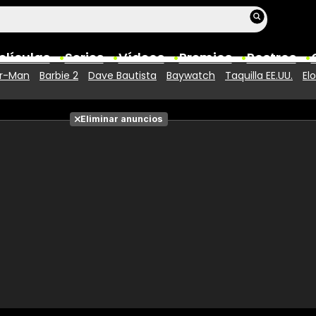
elículas
Series
Vídeos
Premios
Rostros
er-Man
Barbie 2
Dave Bautista
Baywatch
Taquilla EE.UU.
El
Películas
Eliminar anuncios
Fotos
Entradas