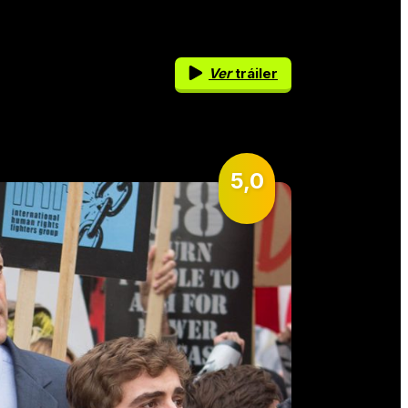
Ver
tráiler
5,0