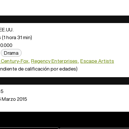
EE.UU.
(1 hora 31 min)
0.000
Drama
 Century-Fox
Regency Enterprises
Escape Artists
ndiente de calificación por edades)
15
 Marzo 2015