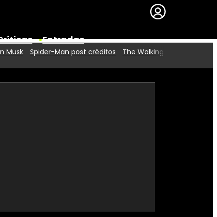
Críticas
Entradas
on Musk
Spider-Man post créditos
The Walking Dead
Series
Premios