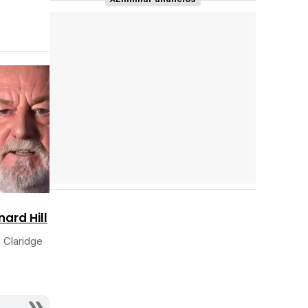
Reparto
completo
nard Hill
 Claridge