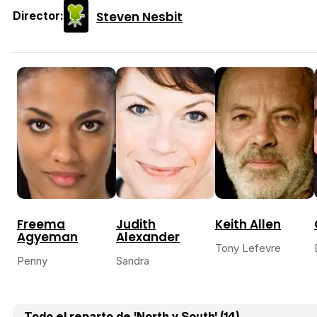
Steven Nesbit
Director:
Freema
Judith
Keith Allen
Agyeman
Alexander
Tony Lefevre
Penny
Sandra
Todo el reparto de 'North v South' (14)