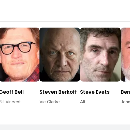
Geoff Bell
Steven Berkoff
Steve Evets
Ber
Bill Vincent
Vic Clarke
Alf
John