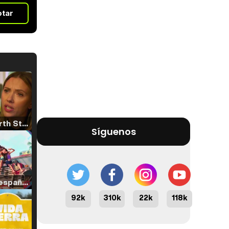
otar
Tráiler 'North Star' (2023)
Síguenos
Tráiler en español de 'La isla olvidada'
92k
310k
22k
118k