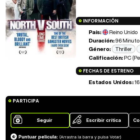
INFORMACIÓN
País:
Reino Unido
Duración:
96 Minutos
Género:
Thriller
Calificación:
PC (Pe
FECHAS DE ESTRENO
Estados Unidos:
16
PARTICIPA
Seguir
Escribir crítica
Co
Puntuar película:
(Arrastra la barra y pulsa Votar)