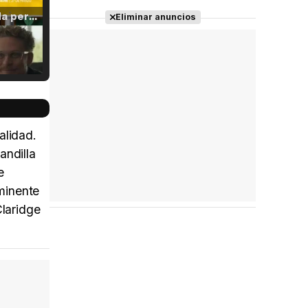
Tráiler 'Vida perra' (2026)
Eliminar anuncios
Tráiler Oficial en VOSE 'The Audacity'
alidad.
andilla
e
Tráiler en español 'Outcome' (2026)
minente
Claridge
Tráiler 'Do Not Enter' (2026)