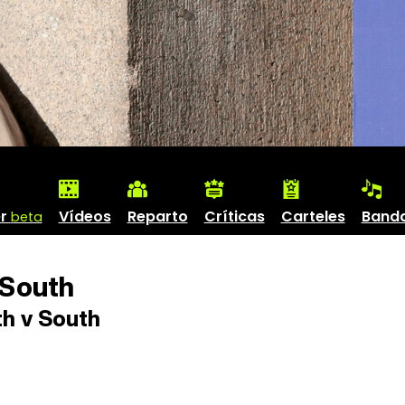
er
Vídeos
Reparto
Críticas
Carteles
Banda
beta
 South
h v South