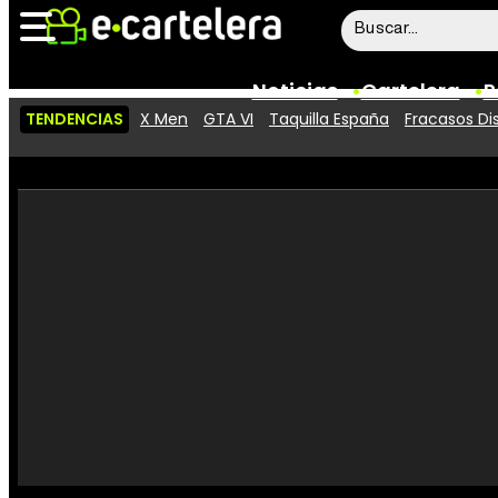
Noticias
Cartelera
P
TENDENCIAS
X Men
GTA VI
Taquilla España
Fracasos Di
Noticias
Cartelera
Vídeos
Taquilla
Rostros
Críticas