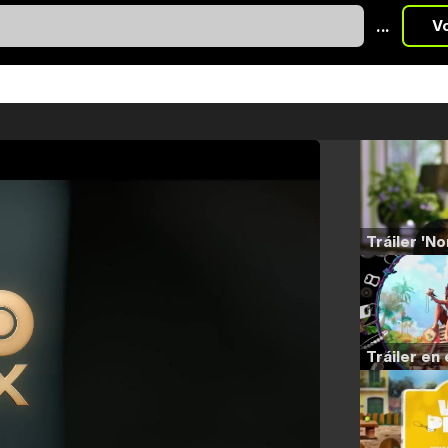
...
V