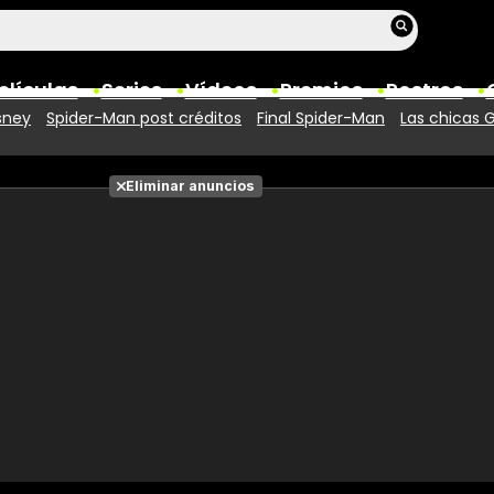
elículas
Series
Vídeos
Premios
Rostros
sney
Spider-Man post créditos
Final Spider-Man
Las chicas 
Películas
Eliminar anuncios
Fotos
Entradas