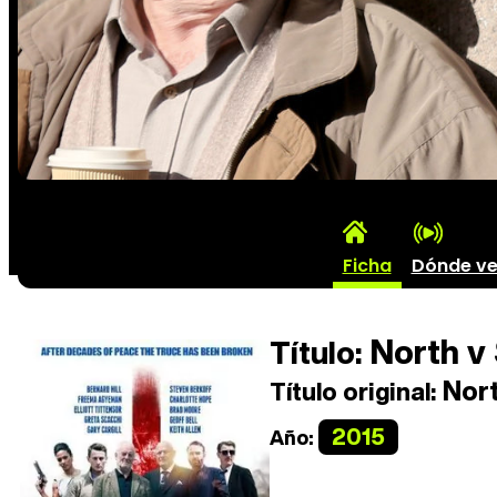
Ficha
Dónde v
North v
Título:
Nort
Título original:
2015
Año: