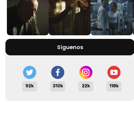
Síguenos
92k
310k
22k
118k