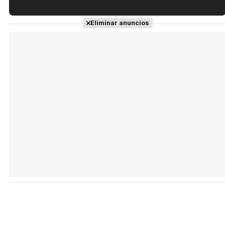
Tráiler en español de 'La isla olvidada'
Eliminar anuncios
Tráiler 'Vida perra' (2026)
Tráiler Oficial en VOSE 'The Audacity'
Tráiler en español 'Outcome' (2026)