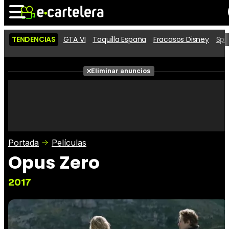
TENDENCIAS
GTA VI
Taquilla España
Fracasos Disney
Spi
Noticias
Cartelera
Películas
Eliminar anuncios
Series
Vídeos
Taquilla
Fotos
Premios
Rostros
Críticas
Entradas
Portada
Películas
Opus Zero
2017