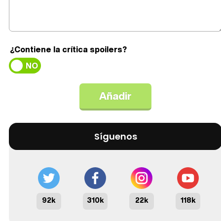
¿Contiene la crítica spoilers?
Síguenos
92k
310k
22k
118k