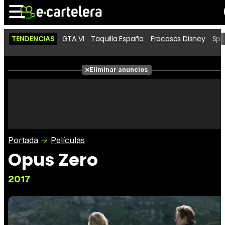
TENDENCIAS
GTA VI
Taquilla España
Fracasos Disney
Spi
Noticias
Cartelera
Películas
Eliminar anuncios
Series
Vídeos
Taquilla
Fotos
Premios
Rostros
Críticas
Entradas
Portada
Películas
Opus Zero
2017