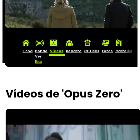
Ficha
Dónde
Vídeos
Reparto
Críticas
Fotos
Carteles
Ver
Beta
Vídeos de 'Opus Zero'