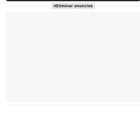
Tráiler en español de 'La isla olvidada'
Eliminar anuncios
Tráiler 'Vida perra' (2026)
Tráiler Oficial en VOSE 'The Audacity'
Tráiler en español 'Outcome' (2026)