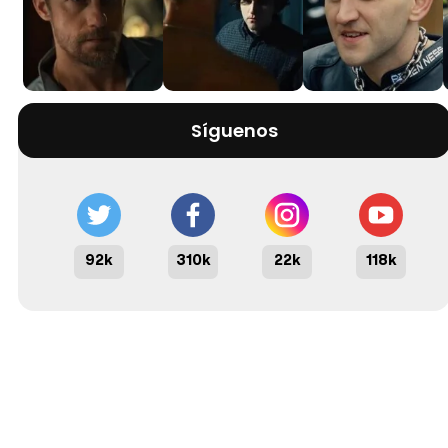
Síguenos
92k
310k
22k
118k