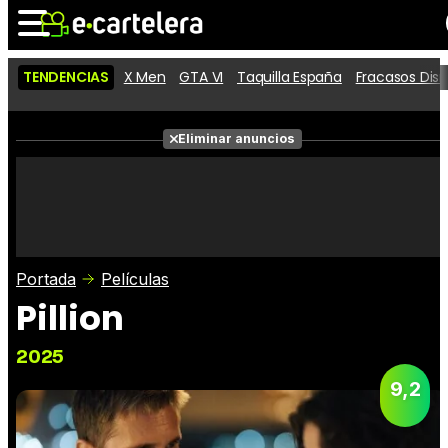
TENDENCIAS
X Men
GTA VI
Taquilla España
Fracasos Dis
Noticias
Cartelera
Películas
Eliminar anuncios
Series
Vídeos
Taquilla
Fotos
Premios
Rostros
Críticas
Entradas
Portada
Películas
Pillion
2025
9,2