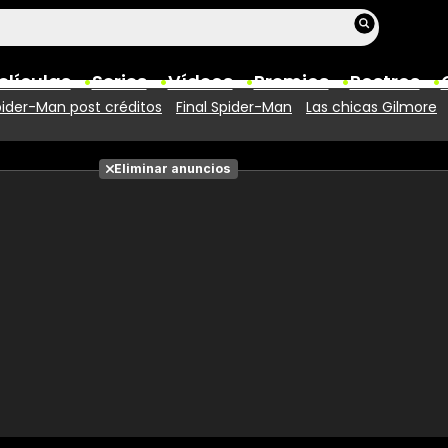
elículas
Series
Vídeos
Premios
Rostros
ider-Man post créditos
Final Spider-Man
Las chicas Gilmore
Películas
Eliminar anuncios
Fotos
Entradas