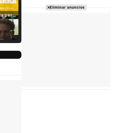
Eliminar anuncios
Tráiler 'Vida perra' (2026)
Tráiler Oficial en VOSE 'The Audacity'
Tráiler en español 'Outcome' (2026)
Tráiler 'Do Not Enter' (2026)