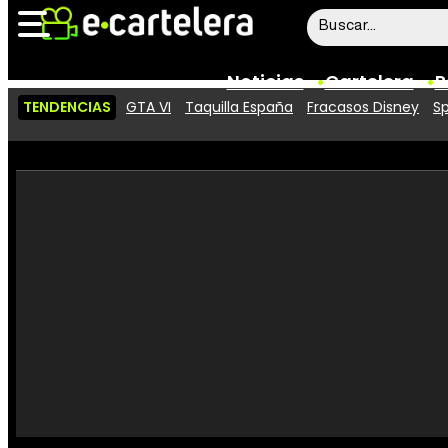
Noticias
Cartelera
P
TENDENCIAS
GTA VI
Taquilla España
Fracasos Disney
Sp
Noticias
Cartelera
Vídeos
Taquilla
Rostros
Críticas