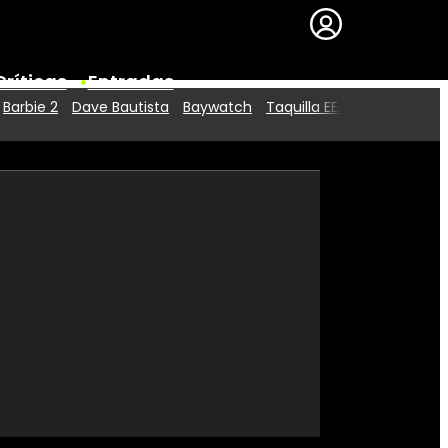
Críticas
Entradas
Barbie 2
Dave Bautista
Baywatch
Taquilla EE.UU.
Series
Premios