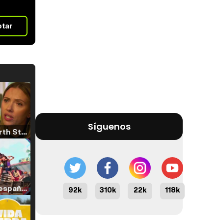
otar
Síguenos
Tráiler 'North Star' (2023)
Tráiler en español de 'La isla olvidada'
92k
310k
22k
118k