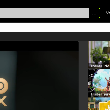
...
V