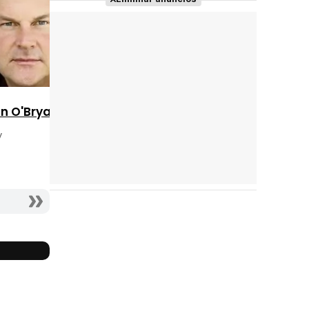
n O'Bryan
y