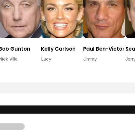
Bob Gunton
Kelly Carlson
Paul Ben-Victor
Sea
Nick Villa
Lucy
Jimmy
Jerr