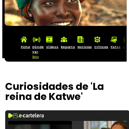
Ficha
Dónde
Vídeos
Reparto
Noticias
Críticas
Fotos
Car
Ver
Beta
Curiosidades de 'La
reina de Katwe'