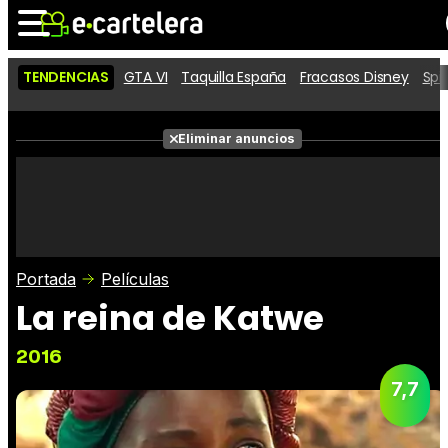
TENDENCIAS
GTA VI
Taquilla España
Fracasos Disney
Spi
Noticias
Cartelera
Películas
Eliminar anuncios
Series
Vídeos
Taquilla
Fotos
Premios
Rostros
Críticas
Entradas
Portada
Películas
La reina de Katwe
2016
7,7