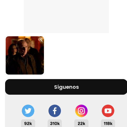
Síguenos
92k
310k
22k
118k