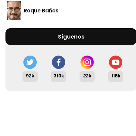
Roque Baños
Síguenos
92k
310k
22k
118k