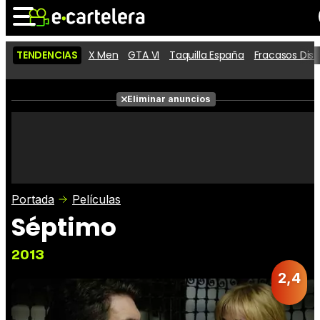
TENDENCIAS
X Men
GTA VI
Taquilla España
Fracasos Dis
Noticias
Cartelera
Películas
Eliminar anuncios
Series
Vídeos
Taquilla
Fotos
Premios
Rostros
Críticas
Entradas
Portada
Películas
Séptimo
2013
2,4