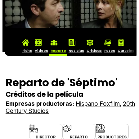
Ficha
Vídeos
Reparto
Noticias
Críticas
Fotos
Carteles
Reparto de 'Séptimo'
Créditos de la película
Empresas productoras:
Hispano Foxfilm
20th
Century Studios
DIRECTOR
REPARTO
PRODUCTORES