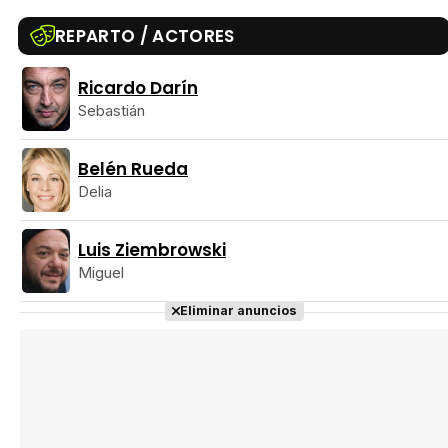
REPARTO / ACTORES
Ricardo Darín
Tráiler Oficial en VOSE 'The Audacity'
Sebastián
Belén Rueda
Delia
Tráiler en español 'Outcome' (2026)
Luis Ziembrowski
Miguel
Eliminar anuncios
Tráiler 'Do Not Enter' (2026)