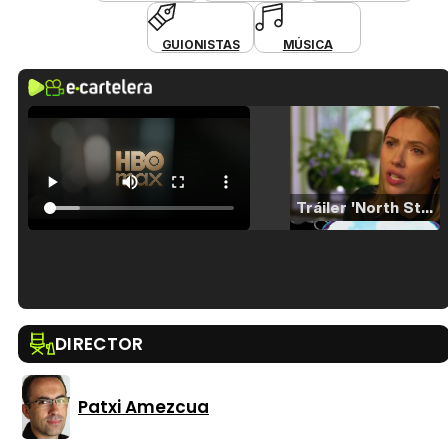
GUIONISTAS
MÚSICA
Tráiler 'North Star' (2023)
Tráiler en español de 'La isla olvidada'
DIRECTOR
Patxi Amezcua
Tráiler 'Vida perra' (2026)