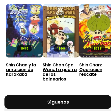
5
7,9
1995
1999
1998
Shin Chan y la
Shin Chan Spa
Shin Chan:
ambición de
Wars: La guerra
Operación
Karakaka
de los
rescate
balnearios
Síguenos