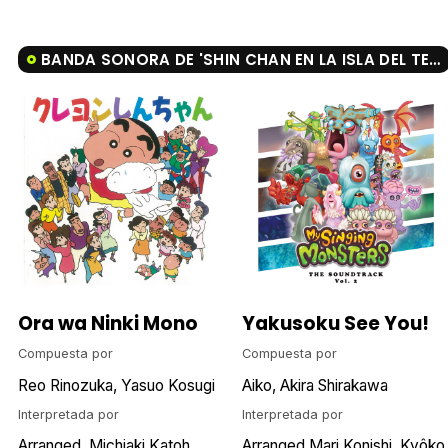
BANDA SONORA DE 'SHIN CHAN EN LA ISLA DEL TESORO'
Ora wa Ninki Mono
Yakusoku See You!
Compuesta por
Compuesta por
Reo Rinozuka
Yasuo Kosugi
Aiko
Akira Shirakawa
Interpretada por
Interpretada por
Arranged
Michiaki Katoh
Arranged Mari Konishi
Kyôko