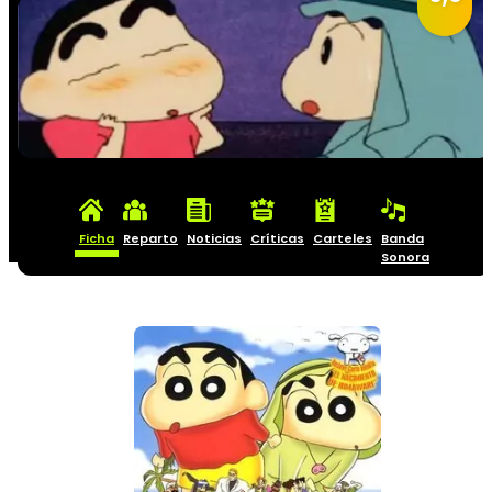
Ficha
Reparto
Noticias
Críticas
Carteles
Banda
Sonora