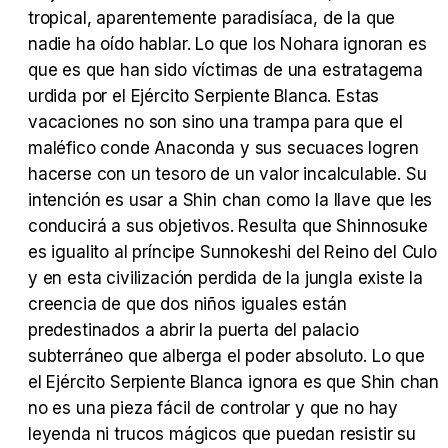
Tráiler 'Vida perra' (2026)
tropical, aparentemente paradisíaca, de la que
nadie ha oído hablar. Lo que los Nohara ignoran es
que es que han sido víctimas de una estratagema
urdida por el Ejército Serpiente Blanca. Estas
vacaciones no son sino una trampa para que el
Tráiler Oficial en VOSE 'The Audacity'
maléfico conde Anaconda y sus secuaces logren
hacerse con un tesoro de un valor incalculable. Su
intención es usar a Shin chan como la llave que les
conducirá a sus objetivos. Resulta que Shinnosuke
Tráiler en español 'Outcome' (2026)
es igualito al príncipe Sunnokeshi del Reino del Culo
y en esta civilización perdida de la jungla existe la
creencia de que dos niños iguales están
predestinados a abrir la puerta del palacio
subterráneo que alberga el poder absoluto. Lo que
Tráiler 'Do Not Enter' (2026)
el Ejército Serpiente Blanca ignora es que Shin chan
no es una pieza fácil de controlar y que no hay
leyenda ni trucos mágicos que puedan resistir su