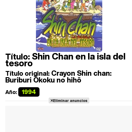
Shin Chan en la isla del
Título:
tesoro
Crayon Shin chan:
Título original:
Buriburi Ôkoku no hihô
1994
Año:
Eliminar anuncios