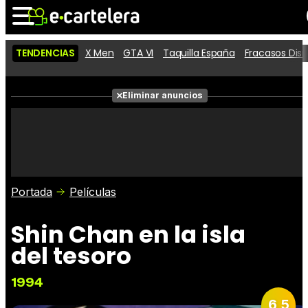
TENDENCIAS
X Men
GTA VI
Taquilla España
Fracasos Dis
Noticias
Cartelera
Películas
Eliminar anuncios
Series
Vídeos
Taquilla
Fotos
Premios
Rostros
Críticas
Entradas
Portada
Películas
Shin Chan en la isla
del tesoro
1994
6,5