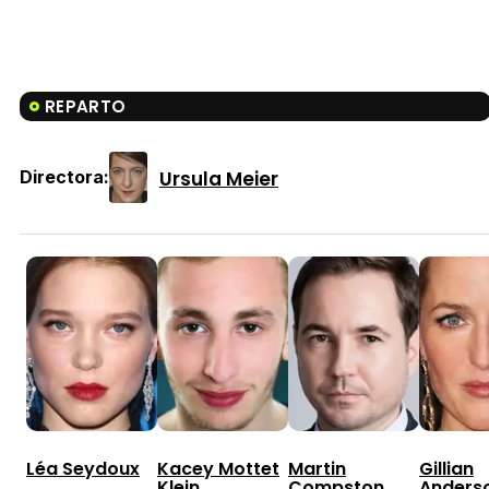
REPARTO
Ursula Meier
Directora:
Léa Seydoux
Kacey Mottet
Martin
Gillian
Klein
Compston
Anders