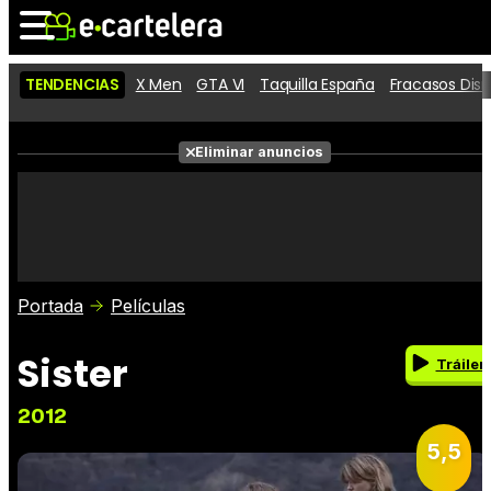
TENDENCIAS
X Men
GTA VI
Taquilla España
Fracasos Dis
Noticias
Cartelera
Eliminar anuncios
Series
Vídeos
Fotos
Premios
Críticas
Entradas
Portada
Películas
Sister
Tráiler
2012
5,5