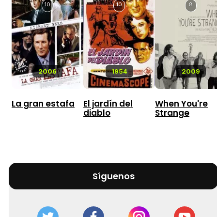
10
10
8
2006
1954
2009
La gran estafa
El jardín del
When You're
diablo
Strange
Síguenos