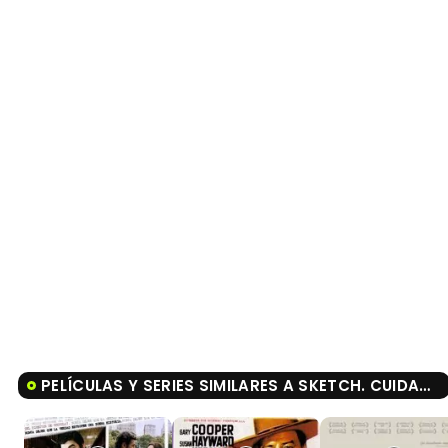
PELÍCULAS Y SERIES SIMILARES A SKETCH. CUIDADO CON LO QUE DIBUJAS