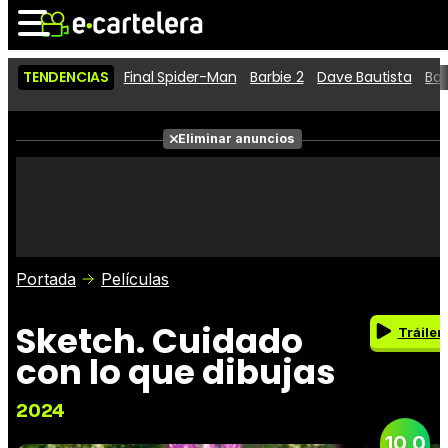
TENDENCIAS
Final Spider-Man
Barbie 2
Dave Bautista
Ba
Noticias
Cartelera
Eliminar anuncios
Series
Vídeos
Fotos
Premios
Críticas
Entradas
Portada
Películas
Sketch. Cuidado
Tráiler
con lo que dibujas
2024
10,0