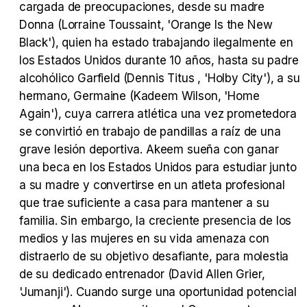
cargada de preocupaciones, desde su madre
Tráiler Oficial en VOSE 'The Audacity'
Donna (Lorraine Toussaint, 'Orange Is the New
Black'), quien ha estado trabajando ilegalmente en
los Estados Unidos durante 10 años, hasta su padre
alcohólico Garfield (Dennis Titus , 'Holby City'), a su
Tráiler en español 'Outcome' (2026)
hermano, Germaine (Kadeem Wilson, 'Home
Again'), cuya carrera atlética una vez prometedora
se convirtió en trabajo de pandillas a raíz de una
grave lesión deportiva. Akeem sueña con ganar
una beca en los Estados Unidos para estudiar junto
Tráiler 'Do Not Enter' (2026)
a su madre y convertirse en un atleta profesional
que trae suficiente a casa para mantener a su
familia. Sin embargo, la creciente presencia de los
medios y las mujeres en su vida amenaza con
distraerlo de su objetivo desafiante, para molestia
de su dedicado entrenador (David Allen Grier,
'Jumanji'). Cuando surge una oportunidad potencial