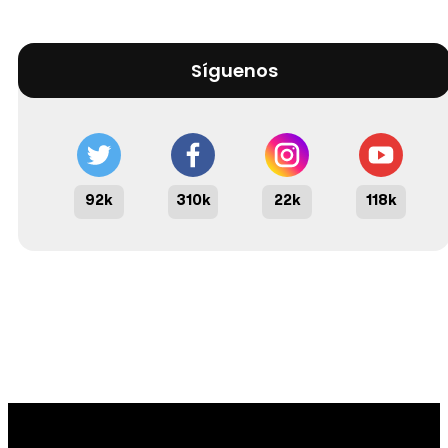
Síguenos
92k
310k
22k
118k