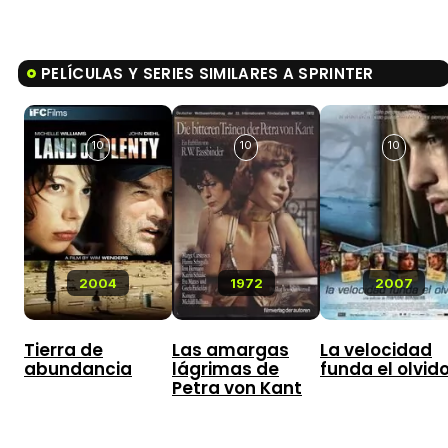
PELÍCULAS Y SERIES SIMILARES A SPRINTER
10
10
10
2004
1972
2007
Tierra de
Las amargas
La velocidad
abundancia
lágrimas de
funda el olvid
Petra von Kant