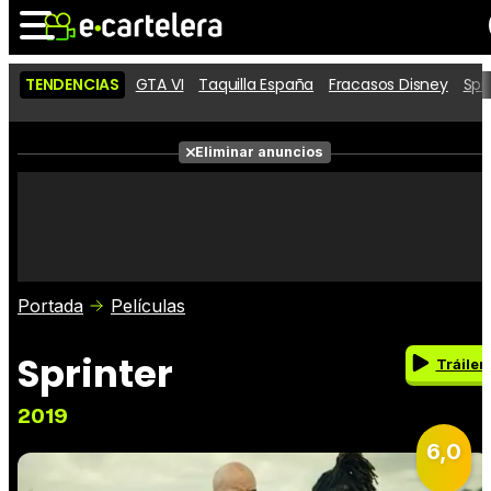
TENDENCIAS
GTA VI
Taquilla España
Fracasos Disney
Spi
Noticias
Cartelera
Películas
Eliminar anuncios
Series
Vídeos
Taquilla
Fotos
Premios
Rostros
Críticas
Entradas
Portada
Películas
Sprinter
Tráiler
2019
6,0