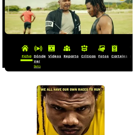
Ficha
Dónde
Vídeos
Reparto
Críticas
Fotos
Carteles
Cu
Ver
Beta